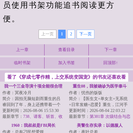
员使用书架功能追书阅读更方
便。
上一页
1
2
下—页
上一章
查看目录
下一章
临时书架
加入书签
回顶部↑
看了《穿成七零作精，上交系统变国宠》的书友还喜欢看
我一个三金导演十项全能很合理
重生08，我被确诊为医学泰斗
作者：冥夜冷月
作者：忧伤的饭饭
吧
简介：因拍无脑短剧而重生的吕
简介：【医生文+单女主+无系统
睿回到了年，身上还携带着一个
+日常发糖+恋爱】重生，江河手
【十项全能大导演】系统！目
更新时间：2026-08-06 15:53:30
握领先二十年的医学技术。那一
更新时间：2026-08-04 22:03:22
标：走上人生巅峰...
最新章节：
738、请客、斩首、收
年，医学界对癌...
最新章节：
第381章 次级结合与恋
下当狗！对齐颗粒度？红星坞的
爱伪命题
1960：我叔叔是FBI局长
美警生存实录：以德服人
严苛规章制度……
作者：总有刁民想爱朕
作者：夜叶总差