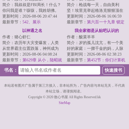
简介：我叔叔是FBI局长！什么？
简介：枪战每一天，自由美利
你问我是谁？咳咳，我姓胡佛。
坚！埃里克举起格洛克狠狠顶在
年的初夏，一名侧写师重生在叛
更新时间：2026-08-06 20:47:44
犯人正在冒冷汗的额头上，沉声
更新时间：2026-08-06 16:06:59
逆青年身上，...
最新章节：
542、展示
道：“谁说我埃里...
最新章节：
第六百一十九章 锁定
以神通之名
我全家都是从贴吧认识的
作者：猪心虾仁
作者：酸菜羊羊
简介：农历年大灾变爆发，人类
简介：岁的孤儿沈亢，有一个美
从世界霸主位置跌落，神州成为
好的家庭：一掷千金的妈，人脉
人类最后的自留地。年，武侯陆
更新时间：2026-08-06 04:08:24
广博的爸，人间理想的妹。不过
更新时间：2026-08-06 02:38:23
昭正在接受调查...
最新章节：
第629章 从小，陆昭就
大家不太熟，一...
最新章节：
第452节：你们计算机
努力把握一切
班的这么会谈恋爱？
书名：
本站若有图片广告属于第三方接入，非本站所为，广告内容与本站无关，不代表
本站立场，请谨慎阅读。
Copyright © 2020 散心书屋 All Rights Reserved.kk
SiteMap