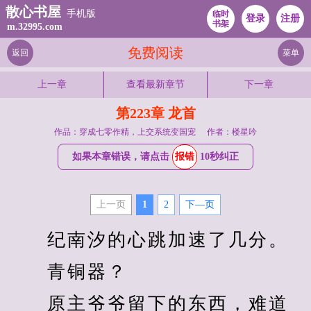
散心书屋
手机版
临时
登录
注册
书架
m.32995.com
免费阅读
返回
菜单
上一章
查看最新章节
下一章
第223章 龙首
作品：穿成七零作精，上交系统变国宠
作者：楼星吟
如果本章错误，请点击
报错
10秒纠正
上一页
1
2
下—页
　　纪南汐的心跳加速了几分。
　　青铜器？
　　原主爷爷留下的东西，难道