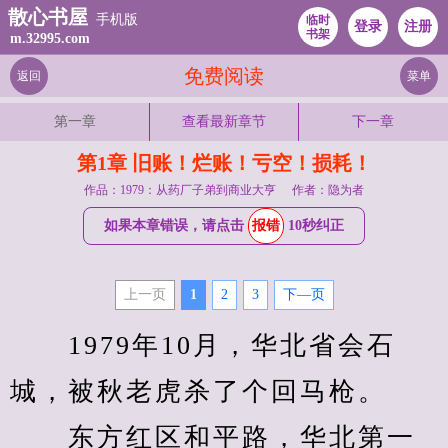
散心书屋
手机版
临时
登录
注册
书架
m.32995.com
免费阅读
返回
菜单
第一章
查看最新章节
下一章
第1章 旧账！烂账！亏空！损耗！
作品：1979：从药厂子弟到商业大亨
作者：隐为者
如果本章错误，请点击
报错
10秒纠正
上一页
1
2
3
下—页
　　1979年10月，华北省会石
城，被秋老虎杀了个回马枪。
　　东方红区和平路，华北第一