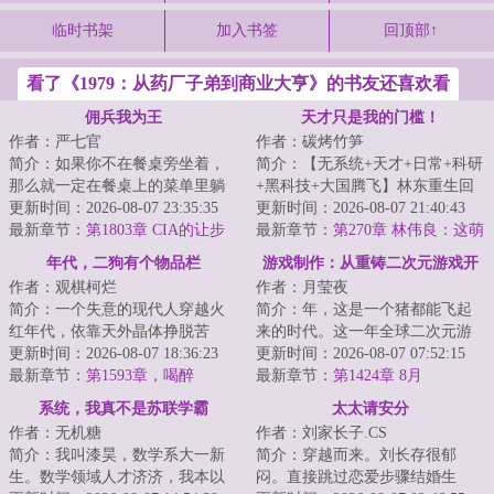
临时书架
加入书签
回顶部↑
看了《1979：从药厂子弟到商业大亨》的书友还喜欢看
佣兵我为王
天才只是我的门槛！
作者：严七官
作者：碳烤竹笋
简介：如果你不在餐桌旁坐着，
简介：【无系统+天才+日常+科研
那么就一定在餐桌上的菜单里躺
+黑科技+大国腾飞】林东重生回
着。如果你一无所有，那么你的
更新时间：2026-08-07 23:35:35
到幼儿时期。一个强大的灵魂，
更新时间：2026-08-07 21:40:43
命就是你唯一的...
最新章节：
第1803章 CIA的让步
住进一具幼小...
最新章节：
第270章 林伟良：这萌
王，什么东西？
年代，二狗有个物品栏
游戏制作：从重铸二次元游戏开
作者：观棋柯烂
作者：月莹夜
始
简介：一个失意的现代人穿越火
简介：年，这是一个猪都能飞起
红年代，依靠天外晶体挣脱苦
来的时代。这一年全球二次元游
难，拥抱幸福，享受美好人生的
更新时间：2026-08-07 18:36:23
戏市场突破百亿美元。《崩坏》
更新时间：2026-08-07 07:52:15
故事。...
最新章节：
第1593章，喝醉
《明日方舟》《...
最新章节：
第1424章 8月
系统，我真不是苏联学霸
太太请安分
作者：无机糖
作者：刘家长子.CS
简介：我叫漆昊，数学系大一新
简介：穿越而来。刘长存很郁
生。数学领域人才济济，我本以
闷。直接跳过恋爱步骤结婚生