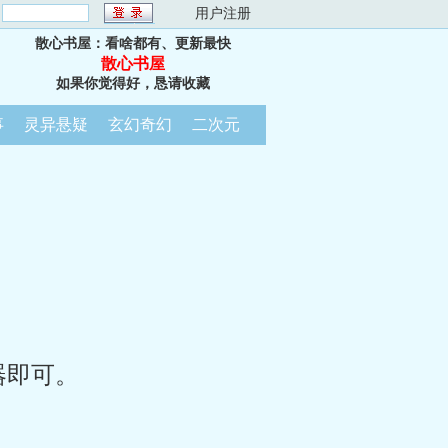
：
用户注册
散心书屋：看啥都有、更新最快
散心书屋
如果你觉得好，恳请收藏
事
灵异悬疑
玄幻奇幻
二次元
器即可。