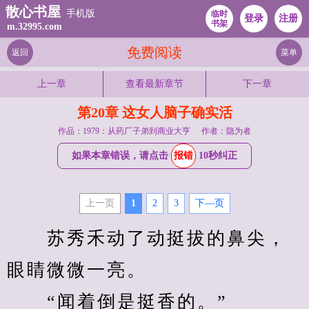
散心书屋
手机版
临时
登录
注册
书架
m.32995.com
免费阅读
返回
菜单
上一章
查看最新章节
下一章
第20章 这女人脑子确实活
作品：1979：从药厂子弟到商业大亨
作者：隐为者
如果本章错误，请点击
报错
10秒纠正
上一页
1
2
3
下—页
　　苏秀禾动了动挺拔的鼻尖，
眼睛微微一亮。
　　“闻着倒是挺香的。”