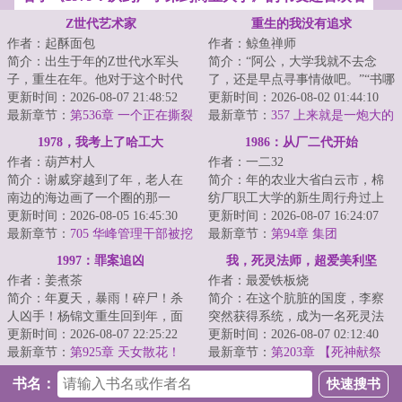
Z世代艺术家
重生的我没有追求
作者：起酥面包
作者：鲸鱼禅师
简介：出生于年的Z世代水军头
简介：“阿公，大学我就不去念
子，重生在年。他对于这个时代
了，还是早点寻事情做吧。”“书哪
没有任何滤镜，因此感到强烈窒
更新时间：2026-08-07 21:48:52
能不念？做人要有追求，念了大
更新时间：2026-08-02 01:44:10
息。影视剧粗糙...
最新章节：
第536章 一个正在撕裂
学，就有机...
最新章节：
357 上来就是一炮大的
的国度
1978，我考上了哈工大
1986：从厂二代开始
作者：葫芦村人
作者：一二32
简介：谢威穿越到了年，老人在
简介：年的农业大省白云市，棉
南边的海边画了一个圈的那一
纺厂职工大学的新生周行舟过上
年，也是恢复高考的第二年。了
更新时间：2026-08-05 16:45:30
了别人羡慕不来的美好生活。若
更新时间：2026-08-07 16:24:07
解时代发展脉络的...
最新章节：
705 华峰管理干部被挖
干年后有人问：...
最新章节：
第94章 集团
走一半，国际巨头的釜底抽薪之
1997：罪案追凶
我，死灵法师，超爱美利坚
计？
作者：姜煮茶
作者：最爱铁板烧
简介：年夏天，暴雨！碎尸！杀
简介：在这个肮脏的国度，李察
人凶手！杨锦文重生回到年，面
突然获得系统，成为一名死灵法
对二十几年前这场暴雨，芦苇荡
更新时间：2026-08-07 22:25:22
师，获得了操控白骨、血肉、瘟
更新时间：2026-08-07 02:12:40
的女性碎尸，他...
最新章节：
第925章 天女散花！
疫和灵魂的力量...
最新章节：
第203章 【死神献祭
2】任务完成
书名：