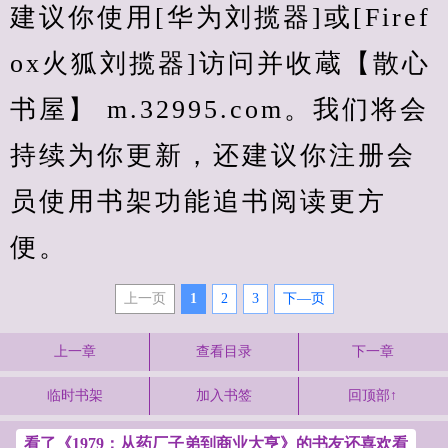
建议你使用[华为刘揽器]或[Firef
ox火狐刘揽器]访问并收蔵【散心
书屋】 m.32995.com。我们将会
持续为你更新，还建议你注册会
员使用书架功能追书阅读更方
便。
上一页
1
2
3
下—页
上一章
查看目录
下一章
临时书架
加入书签
回顶部↑
看了《1979：从药厂子弟到商业大亨》的书友还喜欢看