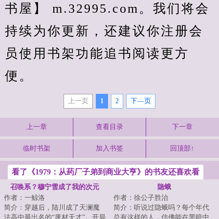
书屋】 m.32995.com。我们将会
持续为你更新，还建议你注册会
员使用书架功能追书阅读更方
便。
上一页
1
2
下—页
上一章
查看目录
下一章
临时书架
加入书签
回顶部↑
看了《1979：从药厂子弟到商业大亨》的书友还喜欢看
召唤系？穆宁雪成了我的次元
隐蛾
作者：一鲸洛
作者：徐公子胜治
兽？
简介：穿越后，陆川成了天澜魔
简介：听说过隐蛾吗？每个年代
法高中最出名的“废材天才”。开局
总有这样的人，仿佛能在黑暗中