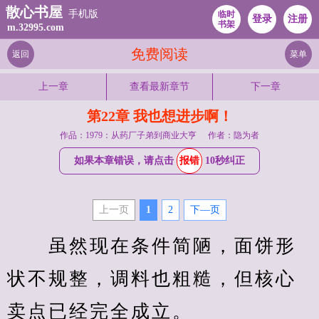
散心书屋
手机版
临时
登录
注册
书架
m.32995.com
免费阅读
返回
菜单
上一章
查看最新章节
下一章
第22章 我也想进步啊！
作品：1979：从药厂子弟到商业大亨
作者：隐为者
如果本章错误，请点击
报错
10秒纠正
上一页
1
2
下—页
　　虽然现在条件简陋，面饼形
状不规整，调料也粗糙，但核心
卖点已经完全成立。