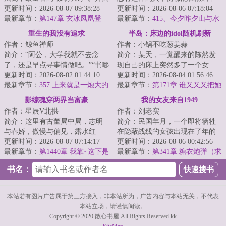
觉醒稀有召唤系，绑定【驭兽投
更新时间：2026-08-07 09:38:28
穿行不留形迹，凭空出现又倏然
更新时间：2026-08-06 07:18:04
资系统】，...
最新章节：
第147章 玄冰凤凰登
消失。存在且未...
最新章节：
415、今夕昨夕山与水
场，全场震撼！
重生的我没有追求
半岛：床边的idol随机刷新
作者：鲸鱼禅师
作者：小锅不吃葱姜蒜
简介：“阿公，大学我就不去念
简介：某天，一觉醒来的陈然发
了，还是早点寻事情做吧。”“书哪
现自己的床上突然多了一个女
能不念？做人要有追求，念了大
更新时间：2026-08-02 01:44:10
人。而这个女人还来自未来的女
更新时间：2026-08-04 01:56:46
学，就有机...
最新章节：
357 上来就是一炮大的
明星。一番沟通之...
最新章节：
第171章 谁又又又把她
截胡了？（还更6/13）
影综魂穿两界当富豪
我的女友来自1949
作者：星辰V北拱
作者：刘老实
简介：这里有古董局中局，志明
简介：民国年月，一个即将牺牲
与春娇，傲慢与偏见，露水红
在隐蔽战线的女孩出现在了年的
颜，怪你过分美丽，老炮儿，硬
更新时间：2026-08-07 07:14:17
上海。林晚：“两条小黄鱼，能在
更新时间：2026-08-06 00:42:56
汉，精英律师，三...
最新章节：
第1440章 我靠~这下是
现代换两支盘...
最新章节：
第341章 糖衣炮弹（求
真抄上了！
月票）
书名：
本站若有图片广告属于第三方接入，非本站所为，广告内容与本站无关，不代表
本站立场，请谨慎阅读。
Copyright © 2020 散心书屋 All Rights Reserved.kk