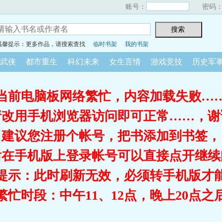
账号：
密码
温馨提示：更多作品，请搜索查找
临时书架
我的书架
武侠
都市重生
科幻未来
女生言情
游戏竞技
历史军
当前电脑板网络繁忙，内容加载失败…
请改用手机浏览器访问即可正常……，谢
建议您注册个帐号，把书添加到书签，
后在手机版上登录帐号可以直接点开继续
提示：此时刷新无效，必须转手机版才
繁忙时段：中午11、12点，晚上20点之