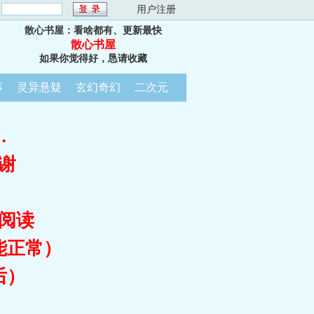
：
用户注册
散心书屋：看啥都有、更新最快
散心书屋
如果你觉得好，恳请收藏
事
灵异悬疑
玄幻奇幻
二次元
…
谢
阅读
能正常）
后）