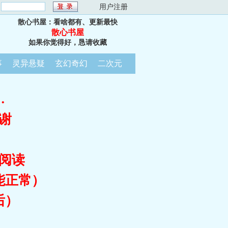
：
用户注册
散心书屋：看啥都有、更新最快
散心书屋
如果你觉得好，恳请收藏
事
灵异悬疑
玄幻奇幻
二次元
…
谢
阅读
能正常）
后）