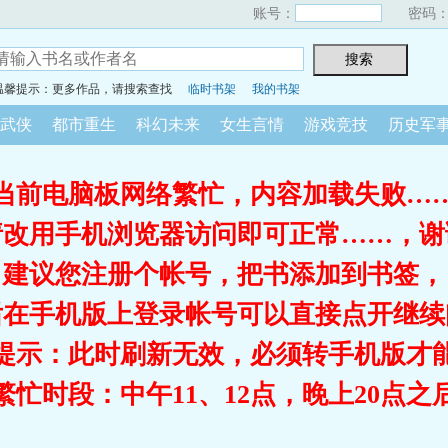
账号：
密码
温馨提示：更多作品，请搜索查找
临时书架
我的书架
武侠
都市重生
科幻未来
女生言情
游戏竞技
历史军
当前电脑板网络繁忙，内容加载失败…
请改用手机浏览器访问即可正常……，谢
建议您注册个帐号，把书添加到书签，
后在手机版上登录帐号可以直接点开继续
提示：此时刷新无效，必须转手机版才
繁忙时段：中午11、12点，晚上20点之