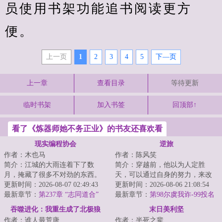
员使用书架功能追书阅读更方
便。
上一页
1
2
3
4
5
下—页
上一章
查看目录
等待更新
临时书架
加入书签
回顶部↑
看了《炼器师她不务正业》的书友还喜欢看
现实编程协会
逆旅
作者：木也马
作者：陈风笑
简介：江城的大雨连着下了数
简介：穿越前，他以为人定胜
月，掩藏了很多不对劲的东西。
天，可以通过自身的努力，来改
余弦觉得自己病了：身边人陆续
更新时间：2026-08-07 02:49:43
变环境和阶层。穿越后才知道，
更新时间：2026-08-06 21:08:54
消失，微笑自杀案...
最新章节：
第237章 “志同道合”
有些东西天生自带...
最新章节：
第98尔虞我诈-99投名
状（四更一万二求月票）
吞噬进化：我重生成了北极狼
末日美利坚
作者：谁人最荒唐
作者：半死之辈