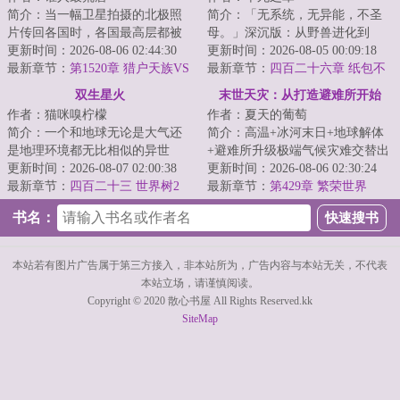
简介：当一幅卫星拍摄的北极照
简介：「无系统，无异能，不圣
片传回各国时，各国最高层都被
母。」深沉版：从野兽进化到
照片内容震惊了。他们看到了北
更新时间：2026-08-06 02:44:30
人，至少需要数万年时间。而从
更新时间：2026-08-05 00:09:18
极数以万计的狼...
最新章节：
第1520章 猎户天族VS
人类退化成野兽，...
最新章节：
四百二十六章 纸包不
星团群雄（十五）
住火
双生星火
末世天灾：从打造避难所开始
作者：猫咪嗅柠檬
作者：夏天的葡萄
简介：一个和地球无论是大气还
简介：高温+冰河末日+地球解体
是地理环境都无比相似的异世
+避难所升级极端气候灾难交替出
界，一个发展出称霸星系的科技
更新时间：2026-08-07 02:00:38
现，地表生物灭绝，人类文明走
更新时间：2026-08-06 02:30:24
却依然停留在前现...
最新章节：
四百二十三 世界树2
向末日。苏武...
最新章节：
第429章 繁荣世界
书名：
本站若有图片广告属于第三方接入，非本站所为，广告内容与本站无关，不代表
本站立场，请谨慎阅读。
Copyright © 2020 散心书屋 All Rights Reserved.kk
SiteMap