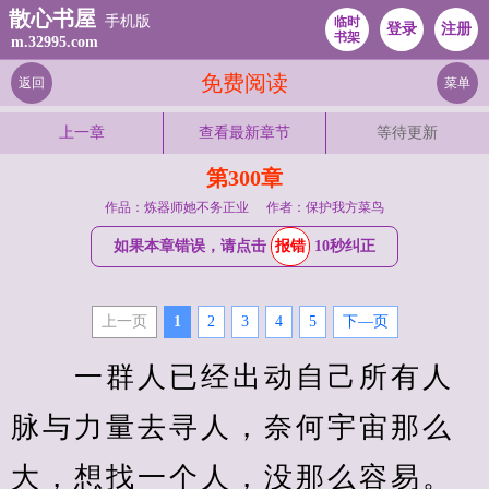
散心书屋
手机版
临时
登录
注册
书架
m.32995.com
免费阅读
返回
菜单
上一章
查看最新章节
等待更新
第300章
作品：炼器师她不务正业
作者：保护我方菜鸟
如果本章错误，请点击
报错
10秒纠正
上一页
1
2
3
4
5
下—页
　　一群人已经出动自己所有人
脉与力量去寻人，奈何宇宙那么
大，想找一个人，没那么容易。