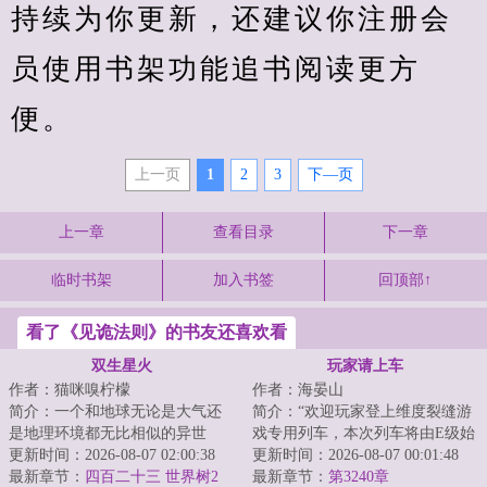
持续为你更新，还建议你注册会
员使用书架功能追书阅读更方
便。
上一页
1
2
3
下—页
上一章
查看目录
下一章
临时书架
加入书签
回顶部↑
看了《见诡法则》的书友还喜欢看
双生星火
玩家请上车
作者：猫咪嗅柠檬
作者：海晏山
简介：一个和地球无论是大气还
简介：“欢迎玩家登上维度裂缝游
是地理环境都无比相似的异世
戏专用列车，本次列车将由E级始
界，一个发展出称霸星系的科技
更新时间：2026-08-07 02:00:38
发站开往D级站点，请玩家保证生
更新时间：2026-08-07 00:01:48
却依然停留在前现...
最新章节：
四百二十三 世界树2
命安全有序...
最新章节：
第3240章