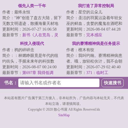
领先人类一千年
我打造了异常控制局
作者：最终永恒
作者：星空的云朵儿
简介：“神”创造了盘古大陆，留下
简介：圣洁的羽翼沾染着年轻女
无数文明遗迹，散播海量天材地
巫的鲜血，贪婪的魔鬼在酒吧和
宝。当人类满怀雄心壮志，意图
更新时间：2026-07-27 16:06:58
舞池中蛊惑着不坚定的灵魂。最
更新时间：2026-08-04 07:44:28
闯荡盘古大...
最新章节：
新书《人在荒岛，灵
深邃的海沟中伫...
最新章节：
完本感应
气怎么复苏了？》以及515打折活
科技入侵现代
我的赛博精神病是任务提示
动
作者：鸦的碎碎念
作者：檀木有纹
简介：：林燃睁眼竟是年代的纽
简介：我叫约翰。赛博精神病患
约街头，手握未来年的科技数
者。哦，放轻松伙计，我不会朝
据，却成了没有身份的“黑户”。他
更新时间：2026-08-07 00:24:00
你开枪……大概。我能看见很多
更新时间：2026-07-29 02:40:40
不得不用一篇...
最新章节：
第697章 我得低调
奇怪的提示，它...
最新章节：
371：临时工
书名：
本站若有图片广告属于第三方接入，非本站所为，广告内容与本站无关，不代表
本站立场，请谨慎阅读。
Copyright © 2020 散心书屋 All Rights Reserved.kk
SiteMap