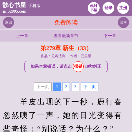
散心书屋
手机版
临时
登录
注册
书架
m.32995.com
免费阅读
返回
菜单
上一章
查看最新章节
下一章
第279章 新生（33）
作品：见诡法则
作者：云里里
如果本章错误，请点击
报错
10秒纠正
上一页
1
2
3
下—页
　　羊皮出现的下一秒，鹿行春
忽然咦了一声，她的目光变得有
些奇怪：“别说话？为什么？”