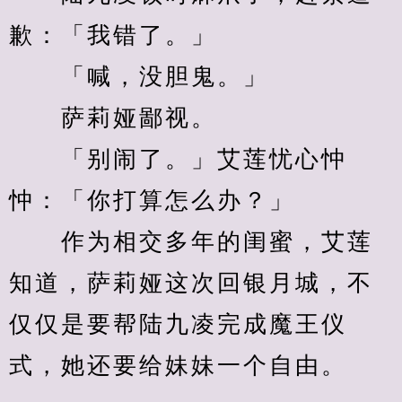
歉：「我错了。」
　　「喊，没胆鬼。」
　　萨莉娅鄙视。
　　「别闹了。」艾莲忧心忡
忡：「你打算怎么办？」
　　作为相交多年的闺蜜，艾莲
知道，萨莉娅这次回银月城，不
仅仅是要帮陆九凌完成魔王仪
式，她还要给妹妹一个自由。