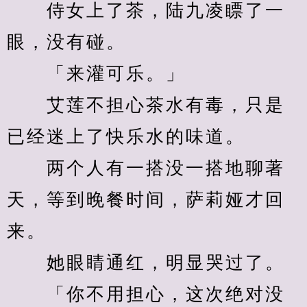
　　侍女上了茶，陆九凌瞟了一
眼，没有碰。
　　「来灌可乐。」
　　艾莲不担心茶水有毒，只是
已经迷上了快乐水的味道。
　　两个人有一搭没一搭地聊著
天，等到晚餐时间，萨莉娅才回
来。
　　她眼睛通红，明显哭过了。
　　「你不用担心，这次绝对没