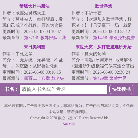
气怎么复苏了？》以及515打折活
堑壕大栓与魔法
欺世游戏
动
作者：咸嘉湖灵感大王
作者：不祈十弦
简介：莫林被人一拳打醒后，发
简介：【欢迎加入欺世游戏，枉
现自己成了个战俘。原以为这是
死者！】【只要赢下一场，就足
个类似一战爆发前夜的世界，却
更新时间：2026-08-07 03:10:47
以篡改已死的历史，死而复
更新时间：2026-08-06 10:53:12
发现实际情况比...
最新章节：
第571章 教导部队：我
生！】“赢下一场？...
最新章节：
第142章 奈亚拉托提普
已启动！
有个提议
末日美利坚
末世天灾：从打造避难所开始
作者：半死之辈
作者：夏天的葡萄
简介：「无系统，无异能，不圣
简介：高温+冰河末日+地球解体
母。」深沉版：从野兽进化到
+避难所升级极端气候灾难交替出
人，至少需要数万年时间。而从
更新时间：2026-08-08 00:16:15
现，地表生物灭绝，人类文明走
更新时间：2026-08-06 02:30:24
人类退化成野兽，...
最新章节：
四百二十八章 熬老头
向末日。苏武...
最新章节：
第429章 繁荣世界
战术
书名：
本站若有图片广告属于第三方接入，非本站所为，广告内容与本站无关，不代表
本站立场，请谨慎阅读。
Copyright © 2020 散心书屋 All Rights Reserved.kk
SiteMap