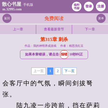
散心书屋
手机版
临时
登录
注册
书架
m.32995.com
免费阅读
返回
菜单
上一章
查看最新章节
下一章
第315章 刺杀
作品：我的神明养成游戏
作者：相思洗红豆
如果本章错误，请点击
报错
10秒纠正
上一页
1
2
下—页
会客厅中的气氛，瞬间剑拔弩
张。
　　陆九凌一步跨前，挡在萨莉