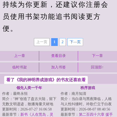
持续为你更新，还建议你注册会
员使用书架功能追书阅读更方
便。
上一页
1
2
下—页
上一章
查看目录
下一章
临时书架
加入书签
回顶部↑
看了《我的神明养成游戏》的书友还喜欢看
领先人类一千年
秩序游戏
作者：最终永恒
作者：南月知清
简介：“神”创造了盘古大陆，留下
简介：当白昼与黑夜降临，人格
无数文明遗迹，散播海量天材地
与人性纠缠时。吟歌伫立于白夜
宝。当人类满怀雄心壮志，意图
更新时间：2026-07-27 16:06:58
与混乱之巅，漠视一切失去与背
更新时间：2026-08-07 08:40:56
闯荡盘古大...
最新章节：
新书《人在荒岛，灵
叛。“人性是我...
最新章节：
第二百四十六章 援手