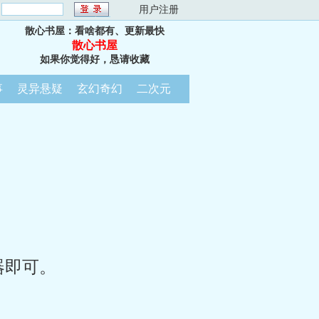
：
用户注册
散心书屋：看啥都有、更新最快
散心书屋
如果你觉得好，恳请收藏
事
灵异悬疑
玄幻奇幻
二次元
器即可。