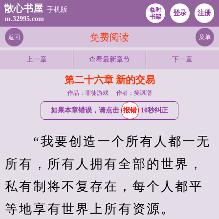
散心书屋
手机版
临时
登录
注册
书架
m.32995.com
免费阅读
返回
菜单
上一章
查看最新章节
下一章
第二十六章 新的交易
作品：罪徒游戏
作者：笑讽嘲
如果本章错误，请点击
报错
10秒纠正
　　“我要创造一个所有人都一无
所有，所有人拥有全部的世界，
私有制将不复存在，每个人都平
等地享有世界上所有资源。