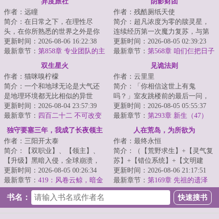
异度旅社
阴影财团
作者：远瞳
作者：残酷厕纸天使
简介：在日常之下，在理性尽
简介：超凡浓度为零的牍灵星，
头，在你所熟悉的世界之外是你
连续经历第一次魔力复苏，与第
从未想象过的风景。当于生第一
更新时间：2026-08-06 16:22:38
二次魔幻工业革命的大失败后，
更新时间：2026-08-05 02:39:23
次打开那扇门的时...
最新章节：
第858章 专业团队的主
再度掀起第三轮...
最新章节：
第568章 咱们仨把日子
观能动性
过好，比什么都重要。
双生星火
见诡法则
作者：猫咪嗅柠檬
作者：云里里
简介：一个和地球无论是大气还
简介：「你相信这世上有鬼
是地理环境都无比相似的异世
吗？」室友跳楼前的最后一问，
界，一个发展出称霸星系的科技
更新时间：2026-08-04 23:57:39
让鹿今朝被迫卷入一场无法言说
更新时间：2026-08-05 05:55:37
却依然停留在前现...
最新章节：
四百二十二 不可改变
的恐怖循环。染血的...
最新章节：
第293章 新生（47）
之物4
独守要塞三年，我成了长夜领主
人在荒岛，为所欲为
作者：三阳开太泰
作者：最终永恒
简介：【双职业】、【领主】、
简介：（【荒野求生】+【灵气复
【升级】黑暗入侵，全球崩溃，
苏】+【错位系统】+【文明建
暗幕席卷光明，魔物吞噬人类。
更新时间：2026-08-05 00:26:34
设】）一艘国际邮轮在公海遭遇
更新时间：2026-08-06 21:17:51
林修作为一个外...
最新章节：
419：风卷云鲸，暗金
意外，船上的六...
最新章节：
第169章 先祖的遗泽
没雨
书名：