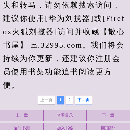
失和转马，请勿依赖搜索访问，
建议你使用[华为刘揽器]或[Firef
ox火狐刘揽器]访问并收蔵【散心
书屋】 m.32995.com。我们将会
持续为你更新，还建议你注册会
员使用书架功能追书阅读更方
便。
上一页
1
2
下—页
上一章
查看目录
下一章
临时书架
加入书签
回顶部↑