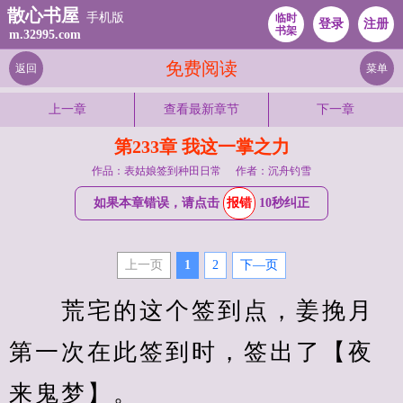
散心书屋
手机版
临时
登录
注册
书架
m.32995.com
免费阅读
返回
菜单
上一章
查看最新章节
下一章
第233章 我这一掌之力
作品：表姑娘签到种田日常
作者：沉舟钓雪
如果本章错误，请点击
报错
10秒纠正
上一页
1
2
下—页
　　荒宅的这个签到点，姜挽月
第一次在此签到时，签出了【夜
来鬼梦】。