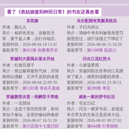
看了《表姑娘签到种田日常》的书友还喜欢看
东宫媚
当女配拥有美颜系统后
作者：魏九九
作者：子曰与诗云
简介：相府有庶女，姿貌世无
简介：谭柚中考失利被母亲责罚
双，善于鉴人事，品行亦端庄。
面壁思过，误打误撞之下绑定了
美中不足的是，姻缘太波折。第
更新时间：2026-08-04 18:13:47
初出茅庐的美颜系统。谭柚本以
更新时间：2026-08-06 15:34:29
一次议婚，被太后...
最新章节：
第953章 你要离开京
为系统是天降救...
最新章节：
第1508章 阮棠21
城？
穿越到大梁国从落水开始
日出江花红胜火
作者：红烧豆腐干
作者：小麦菠萝西
简介：熬过极寒极热气候，灾情
简介：穿越到陌生世界的江花拥
刚得以缓解，又淬不及防的凌晨
有了家人，感受到温暖的亲情，
地震，天还没亮来一场大洪水，
更新时间：2026-08-04 22:09:39
全家人一起努力过上了富裕幸福
更新时间：2026-08-01 23:30:21
周半夏和顾文轩...
最新章节：
第1185章 幸在不是啥
快乐的日子。...
最新章节：
第209章 考完
急事
穿越妻荣夫贵：绝嗣世子养崽
咸鱼一家的穿书生活
作者：一见我珍
作者：宅女日记
简介：这是个架空的世界，有些
简介：闫玉一家穿书后，发现这
类似于修仙，这里的修仙和秦碧
本古早文的主角正是原身大伯。
已知的完全不一样，这个世界以
更新时间：2026-08-07 16:51:20
他们是扒着大伯喝血，早早被分
更新时间：2026-08-01 00:27:02
福气、气运为主...
最新章节：
第六百四十七章已经
家，在全文末尾...
最新章节：
第944章 打草惊蛇