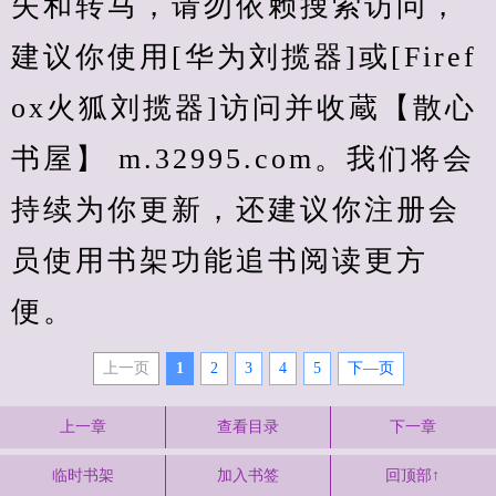
失和转马，请勿依赖搜索访问，
建议你使用[华为刘揽器]或[Firef
ox火狐刘揽器]访问并收蔵【散心
书屋】 m.32995.com。我们将会
持续为你更新，还建议你注册会
员使用书架功能追书阅读更方
便。
上一页
1
2
3
4
5
下—页
上一章
查看目录
下一章
临时书架
加入书签
回顶部↑