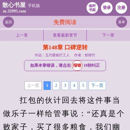
散心书屋
手机版
临时
登录
注册
书架
m.32995.com
免费阅读
返回
菜单
上一章
查看最新章节
下一章
第148章 口碑逆转
作品：五代硬核打工人
作者：郁雨竹
如果本章错误，请点击
报错
10秒纠正
上一页
1
2
3
4
5
下—页
　　扛包的伙计回去将这件事当
做乐子一样给管事说：“还真是个
败家子，买了很多粮食，我们幽