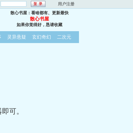
：
用户注册
散心书屋：看啥都有、更新最快
散心书屋
如果你觉得好，恳请收藏
事
灵异悬疑
玄幻奇幻
二次元
器即可。