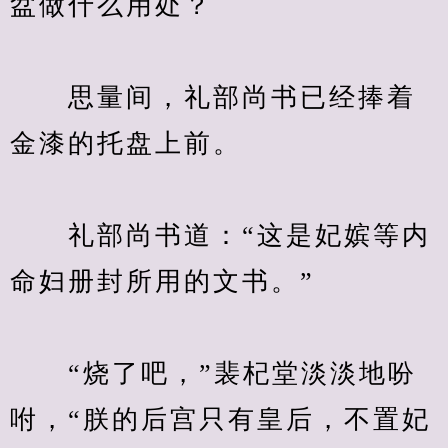
　　思量间，礼部尚书已经捧着
　　礼部尚书道：“这是妃嫔等内
　　“烧了吧，”裴杞堂淡淡地吩
咐，“朕的后宫只有皇后，不置妃