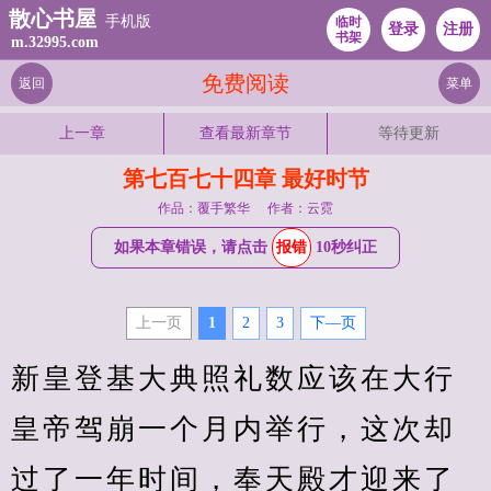
散心书屋
手机版
临时
登录
注册
书架
m.32995.com
免费阅读
返回
菜单
上一章
查看最新章节
等待更新
第七百七十四章 最好时节
作品：覆手繁华
作者：云霓
如果本章错误，请点击
报错
10秒纠正
上一页
1
2
3
下—页
新皇登基大典照礼数应该在大行
皇帝驾崩一个月内举行，这次却
过了一年时间，奉天殿才迎来了