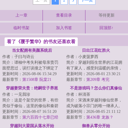
上一页
1
2
3
下—页
上一章
查看目录
等待更新
临时书架
加入书签
回顶部↑
看了《覆手繁华》的书友还喜欢看
当女配拥有美颜系统后
日出江花红胜火
作者：子曰与诗云
作者：小麦菠萝西
简介：谭柚中考失利被母亲责罚
简介：穿越到陌生世界的江花拥
面壁思过，误打误撞之下绑定了
有了家人，感受到温暖的亲情，
初出茅庐的美颜系统。谭柚本以
更新时间：2026-08-06 15:34:29
全家人一起努力过上了富裕幸福
更新时间：2026-08-01 23:30:21
为系统是天降救...
最新章节：
第1508章 阮棠21
快乐的日子。...
最新章节：
第209章 考完
穿越妻荣夫贵：绝嗣世子养崽
不是游戏吗？怎么你们真修仙
作者：一见我珍
作者：杯清茶
啊！
简介：这是个架空的世界，有些
简介：宋酒来穿越到修仙世界，
类似于修仙，这里的修仙和秦碧
成为破落小宗门的唯一继承人。
已知的完全不一样，这个世界以
更新时间：2026-08-07 16:51:20
没钱没灵石没资源，狗看了都嫌
更新时间：2026-08-05 21:11:12
福气、气运为主...
最新章节：
第六百四十七章已经
弃的贫穷。好在...
最新章节：
第436章 龙族？
是戎世子妃了
穿越到大梁国从落水开始
御兽从零分开始