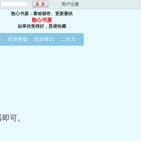
：
用户注册
散心书屋：看啥都有、更新最快
散心书屋
如果你觉得好，恳请收藏
事
灵异悬疑
玄幻奇幻
二次元
器即可。