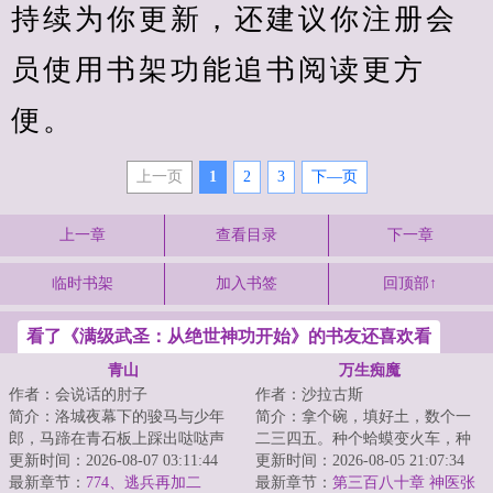
持续为你更新，还建议你注册会
员使用书架功能追书阅读更方
便。
上一页
1
2
3
下—页
上一章
查看目录
下一章
临时书架
加入书签
回顶部↑
看了《满级武圣：从绝世神功开始》的书友还喜欢看
青山
万生痴魔
作者：会说话的肘子
作者：沙拉古斯
简介：洛城夜幕下的骏马与少年
简介：拿个碗，填好土，数个一
郎，马蹄在青石板上踩出哒哒声
二三四五。种个蛤蟆变火车，种
响。他仿佛说书先生故事中的人
更新时间：2026-08-07 03:11:44
颗毛豆变老虎。种出一身好手
更新时间：2026-08-05 21:07:34
物，从云瀑中来...
最新章节：
774、逃兵再加二
艺，一生享福不受...
最新章节：
第三百八十章 神医张