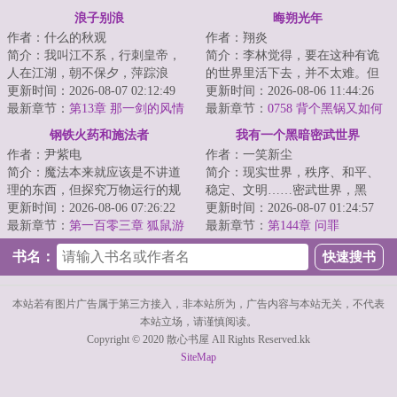
来福（感谢盟主毛豆蚕豆生成
浪子别浪
晦朔光年
機）
作者：什么的秋观
作者：翔炎
简介：我叫江不系，行刺皇帝，
简介：李林觉得，要在这种有诡
人在江湖，朝不保夕，萍踪浪
的世界里活下去，并不太难。但
迹。他们都管我叫浪子，最开始
更新时间：2026-08-07 02:12:49
单纯地活着，似乎又太没有上进
更新时间：2026-08-06 11:44:26
我以为是因我飘零...
最新章节：
第13章 那一剑的风情
心了。那就定个...
最新章节：
0758 背个黑锅又如何
钢铁火药和施法者
我有一个黑暗密武世界
作者：尹紫电
作者：一笑新尘
简介：魔法本来就应该是不讲道
简介：现实世界，秩序、和平、
理的东西，但探究万物运行的规
稳定、文明……密武世界，黑
律却是人类的天性。这是一个量
更新时间：2026-08-06 07:26:22
暗、危险、灰烬、畸变陈峰穿越
更新时间：2026-08-07 01:24:57
产型魔法战工具...
最新章节：
第一百零三章 狐鼠游
而来，成为锦城大...
最新章节：
第144章 问罪
戏（十三）
书名：
本站若有图片广告属于第三方接入，非本站所为，广告内容与本站无关，不代表
本站立场，请谨慎阅读。
Copyright © 2020 散心书屋 All Rights Reserved.kk
SiteMap