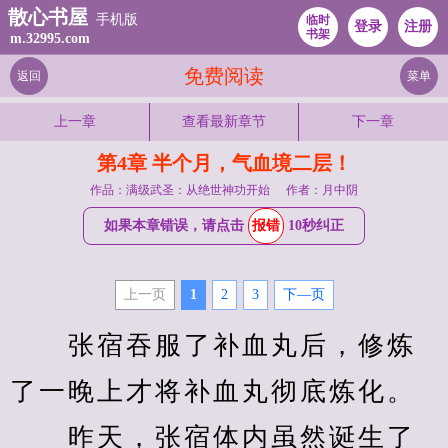
散心书屋
手机版
临时
登录
注册
书架
m.32995.com
免费阅读
返回
菜单
上一章
查看最新章节
下一章
第4章 半个月，气血境二层！
作品：满级武圣：从绝世神功开始
作者：月中阴
如果本章错误，请点击
报错
10秒纠正
上一页
1
2
3
下—页
　　张宿吞服了补血丸后，修炼
了一晚上才将补血丸彻底炼化。
　　昨天，张宿体内虽然诞生了