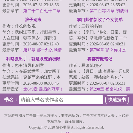
极山呼吸法→呼吸!】陈斐深吸了
更新时间：2026-07-31 23:18:56
为仙，不死不灭。林舒认真翻阅
更新时间：2026-08-07 23:55:02
一口气。【极...
最新章节：
第二千二百七十二章
着仙法。他没有...
最新章节：
第二百零四章 初战珩
至强者
水仙（上）
浪子别浪
掌门师伯新收了个女徒弟
作者：什么的秋观
作者：三行的书哟
简介：我叫江不系，行刺皇帝，
简介：【宗门、轻松、日常、爆
人在江湖，朝不保夕，萍踪浪
笑、夺笋】掌教师伯新收了一个
迹。他们都管我叫浪子，最开始
更新时间：2026-08-07 02:12:49
女徒弟。她很漂亮，让无数人为
更新时间：2026-08-08 02:40:31
我以为是因我飘零...
最新章节：
第13章 那一剑的风情
之神往。直至周...
最新章节：
第786章 驴？你才是
驴！你全家都是驴！
我略微出手，就是系统的极限
雾都狩魔笔记
作者：忽有清风化剑意
作者：豆浆硫磺火
简介：人在高武世界，却觉醒了
简介：【月日，成功猎杀一只C级
低武系统！穿越而来的江野，本
恶魔，获得一颗残缺的焦化心
已经对金手指彻底失望。没想
更新时间：2026-08-08 06:00:45
脏，灵性升华。】【月日，成功
更新时间：2026-08-07 02:35:31
到......只要获得...
最新章节：
第649章 最后的冠军！
猎杀一只温迪戈...
最新章节：
第298章 餐桌礼仪，躁
赢麻了（二合一求月票）
动的奇诺牌（二合一）
书名：
本站若有图片广告属于第三方接入，非本站所为，广告内容与本站无关，不代表
本站立场，请谨慎阅读。
Copyright © 2020 散心书屋 All Rights Reserved.kk