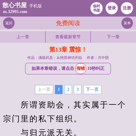
散心书屋
手机版
临时
登录
注册
书架
m.32995.com
免费阅读
返回
菜单
上一章
查看最新章节
下一章
第13章 震惊！
作品：满级武圣：从绝世神功开始
作者：月中阴
如果本章错误，请点击
报错
10秒纠正
上一页
1
2
3
下—页
　　所谓资助会，其实属于一个
宗门里的私下组织。
　　与归元派无关。