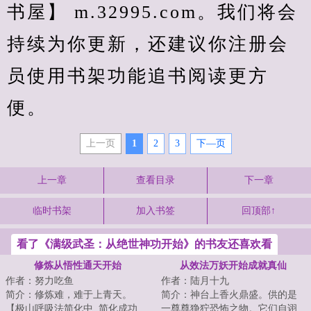
书屋】 m.32995.com。我们将会
持续为你更新，还建议你注册会
员使用书架功能追书阅读更方
便。
上一页
1
2
3
下—页
上一章
查看目录
下一章
临时书架
加入书签
回顶部↑
看了《满级武圣：从绝世神功开始》的书友还喜欢看
修炼从悟性通天开始
从效法万妖开始成就真仙
作者：努力吃鱼
作者：陆月十九
简介：修炼难，难于上青天。
简介：神台上香火鼎盛。供的是
【极山呼吸法简化中..简化成功...
一尊尊狰狞恐怖之物。它们自诩