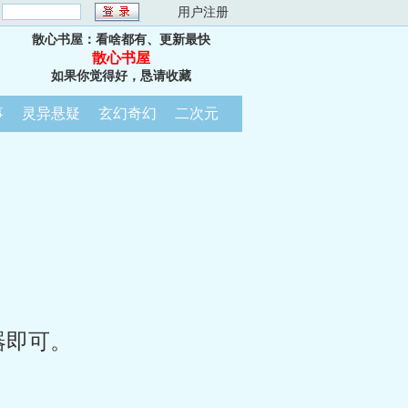
：
用户注册
散心书屋：看啥都有、更新最快
散心书屋
如果你觉得好，恳请收藏
事
灵异悬疑
玄幻奇幻
二次元
器即可。