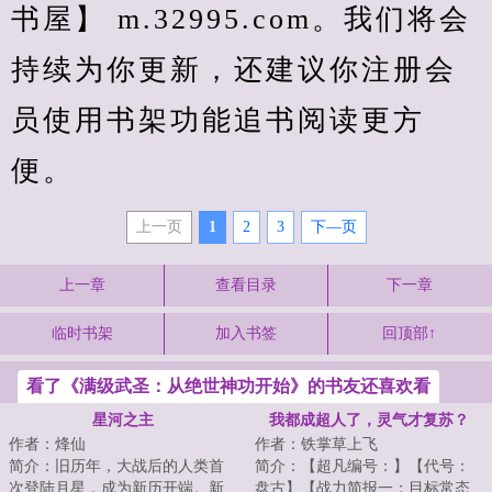
书屋】 m.32995.com。我们将会
持续为你更新，还建议你注册会
员使用书架功能追书阅读更方
便。
上一页
1
2
3
下—页
上一章
查看目录
下一章
临时书架
加入书签
回顶部↑
看了《满级武圣：从绝世神功开始》的书友还喜欢看
星河之主
我都成超人了，灵气才复苏？
作者：烽仙
作者：铁掌草上飞
简介：旧历年，大战后的人类首
简介：【超凡编号：】【代号：
次登陆月星，成为新历开端。新
盘古】【战力简报一：目标常态