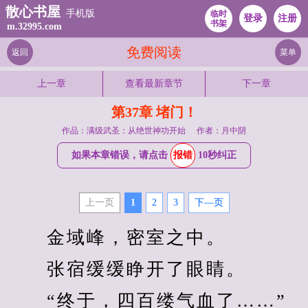
散心书屋
手机版
临时
登录
注册
书架
m.32995.com
免费阅读
返回
菜单
上一章
查看最新章节
下一章
第37章 堵门！
作品：满级武圣：从绝世神功开始
作者：月中阴
如果本章错误，请点击
报错
10秒纠正
上一页
1
2
3
下—页
　　金域峰，密室之中。
　　张宿缓缓睁开了眼睛。
　　“终于，四百缕气血了……”