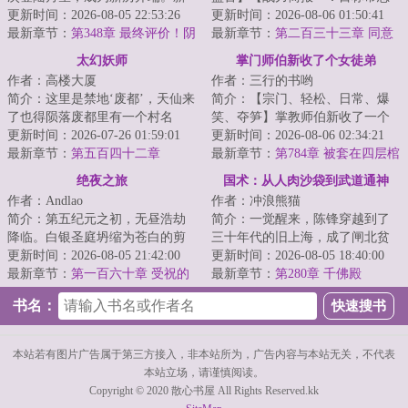
历年，月星人口超过亿，人类诞
更新时间：2026-08-05 22:53:26
为普通青年男性，具备远超生物
更新时间：2026-08-06 01:50:41
生第一位星空武...
最新章节：
第348章 最终评价！阴
极限的肉体强度...
最新章节：
第二百三十三章 同意
谋【万字求票】
太幻妖师
掌门师伯新收了个女徒弟
作者：高楼大厦
作者：三行的书哟
简介：这里是禁地‘废都’，天仙来
简介：【宗门、轻松、日常、爆
了也得陨落废都里有一个村名
笑、夺笋】掌教师伯新收了一个
为‘桃源’，这里住着一群吃人的绝
更新时间：2026-07-26 01:59:01
女徒弟。她很漂亮，让无数人为
更新时间：2026-08-06 02:34:21
世大妖，...
最新章节：
第五百四十二章
之神往。直至周...
最新章节：
第784章 被套在四层棺
椁中的人
绝夜之旅
国术：从人肉沙袋到武道通神
作者：Andlao
作者：冲浪熊猫
简介：第五纪元之初，无昼浩劫
简介：一觉醒来，陈锋穿越到了
降临。白银圣庭坍缩为苍白的剪
三十年代的旧上海，成了闸北贫
影，时光将帝国碾作尘埃，起源
更新时间：2026-08-05 21:42:00
民，在黑拳场当人肉桩。斧头社
更新时间：2026-08-05 18:40:00
之海仍在咆哮，...
最新章节：
第一百六十章 受祝的
横行霸道，这是...
最新章节：
第280章 千佛殿
调和
书名：
本站若有图片广告属于第三方接入，非本站所为，广告内容与本站无关，不代表
本站立场，请谨慎阅读。
Copyright © 2020 散心书屋 All Rights Reserved.kk