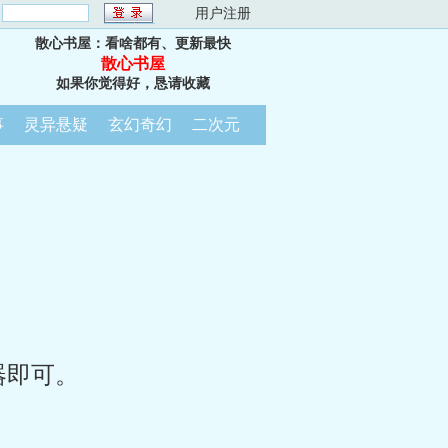
：
用户注册
散心书屋：看啥都有、更新最快
散心书屋
如果你觉得好，恳请收藏
事
灵异悬疑
玄幻奇幻
二次元
器即可。