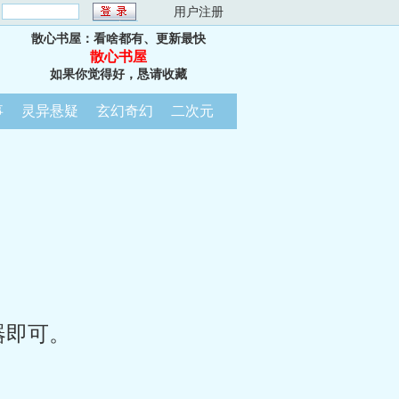
：
用户注册
散心书屋：看啥都有、更新最快
散心书屋
如果你觉得好，恳请收藏
事
灵异悬疑
玄幻奇幻
二次元
器即可。