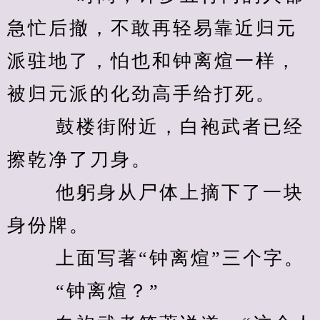
急忙后撤，不敢再轻易靠近归元
派驻地了，怕也和钟离煊一样，
被归元派的化劲高手给打死。 
　　 鼓楼街附近，白袍武者已经
擦乾净了刀身。 
　　 他躬身从尸体上摘下了一块
身份牌。 
　　 上面写著“钟离煊”三个字。 
　　 “钟离煊？” 