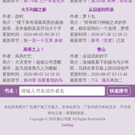
劫后人参。“...
最新章节：
第770章 三尸本是先天
能。这面板有境界...
最新章节：
第320章 兽神，你在喜
祸！未来元宫之主
悦什么？
大不列颠之影
从囚徒到司辰
作者：趋时
作者：萝卜丸
简介：“接下来有请最高贵的嘉德
简介：“所有研习神秘之术的学
勋章、圣米迦勒及圣乔治大十字
者，都应该明白一个道理，梦境
骑士勋章、巴斯大十字骑士勋
更新时间：2026-08-05 00:28:13
无墙。”“在那梦境的尽头，是通向
更新时间：2026-07-28 12:28:13
章、维多利亚十...
最新章节：
第一百一十五章 多收
至高的神乡...
最新章节：
新书《玄君》已发
了三五斗
布！
高塔之上！
青山
作者：风风忙忙
作者：会说话的肘子
简介：大灾变年！超级公司垄断
简介：洛城夜幕下的骏马与少年
都市，超凡强者视凡人为蝼蚁，
郎，马蹄在青石板上踩出哒哒声
上升的通道已被彻底控制。修仙
更新时间：2026-08-05 14:18:16
响。他仿佛说书先生故事中的人
更新时间：2026-08-07 03:11:44
者们装载【外置...
最新章节：
第49章 你要看我的鸟
物，从云瀑中来...
最新章节：
774、逃兵再加二
不？
书名：
本站若有图片广告属于第三方接入，非本站所为，广告内容与本站无关，不代表
本站立场，请谨慎阅读。
Copyright © 2020 散心书屋 All Rights Reserved.kk
SiteMap