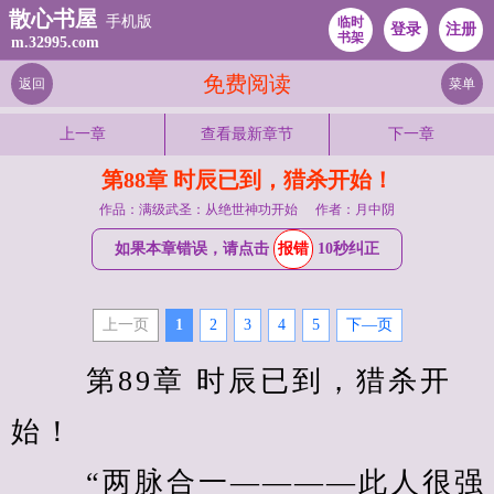
散心书屋
手机版
临时
登录
注册
书架
m.32995.com
免费阅读
返回
菜单
上一章
查看最新章节
下一章
第88章 时辰已到，猎杀开始！
作品：满级武圣：从绝世神功开始
作者：月中阴
如果本章错误，请点击
报错
10秒纠正
上一页
1
2
3
4
5
下—页
　　 第89章 时辰已到，猎杀开
始！ 
　　 “两脉合一————此人很强