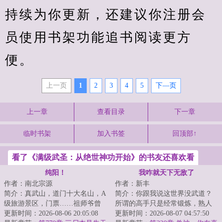
持续为你更新，还建议你注册会
员使用书架功能追书阅读更方
便。
上一页
1
2
3
4
5
下—页
上一章
查看目录
下一章
临时书架
加入书签
回顶部↑
看了《满级武圣：从绝世神功开始》的书友还喜欢看
纯阳！
我咋就天下无敌了
作者：南北宗源
作者：新丰
简介：真武山，道门十大名山，A
简介：你跟我说这世界没武道？
级旅游景区，门票……祖师爷曾
所谓的高手只是经常锻炼，熟人
预言：真武传道七十三，因凡应
更新时间：2026-08-06 20:05:08
生巧的原因？不可能，绝不可
更新时间：2026-08-07 04:57:50