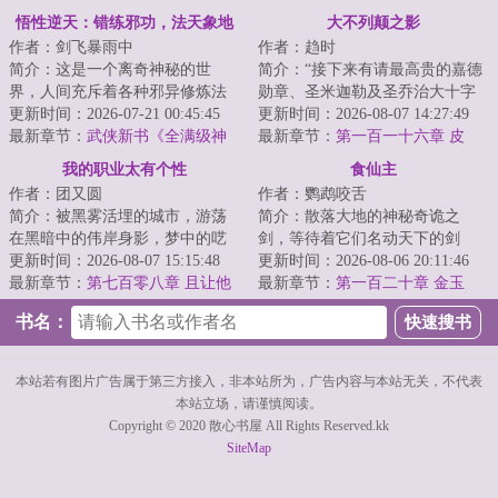
【二更】
悟性逆天：错练邪功，法天象地
大不列颠之影
作者：剑飞暴雨中
作者：趋时
简介：这是一个离奇神秘的世
简介：“接下来有请最高贵的嘉德
界，人间充斥着各种邪异修炼法
勋章、圣米迦勒及圣乔治大十字
门，人一旦修炼，轻者容貌性情
更新时间：2026-07-21 00:45:45
骑士勋章、巴斯大十字骑士勋
更新时间：2026-08-07 14:27:49
变化，入魔发癫，...
最新章节：
武侠新书《全满级神
章、维多利亚十...
最新章节：
第一百一十六章 皮
功，全江湖只有我能练成》
尔，老实说，你他妈是不是法国
我的职业太有个性
食仙主
间谍？！
作者：团又圆
作者：鹦鹉咬舌
简介：被黑雾活埋的城市，游荡
简介：散落大地的神秘奇诡之
在黑暗中的伟岸身影，梦中的呓
剑，等待着它们名动天下的剑
语，如山岳的金属残骸，这是一
更新时间：2026-08-07 15:15:48
主。谁人又能勘悟流传万古的奇
更新时间：2026-08-06 20:11:46
个疯狂的世界，...
最新章节：
第七百零八章 且让他
术绝经？长安百坊间...
最新章节：
第一百二十章 金玉
登门掂量掂量
书名：
本站若有图片广告属于第三方接入，非本站所为，广告内容与本站无关，不代表
本站立场，请谨慎阅读。
Copyright © 2020 散心书屋 All Rights Reserved.kk
SiteMap