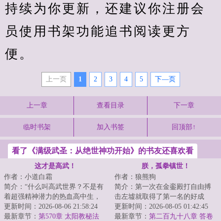
持续为你更新，还建议你注册会
员使用书架功能追书阅读更方
便。
上一页
1
2
3
4
5
下—页
上一章
查看目录
下一章
临时书架
加入书签
回顶部↑
看了《满级武圣：从绝世神功开始》的书友还喜欢看
这才是高武！
朕，孤拳镇世！
作者：小道白霜
作者：狼熊狗
简介：“什么叫高武世界？不是有
简介：第一次在金銮殿打自由搏
着超强精神潜力的热血高中生，
击左墟就取得了第一名的好成
不是有神秘的意识宫殿的天才。
更新时间：2026-08-06 21:58:24
绩。面对私养十万重骑兵的进
更新时间：2026-08-05 01:42:45
这庞大的世界...
最新章节：
第570章 太阳教秘法
士，用白粥榨菜活人...
最新章节：
第二百九十八章 答卷