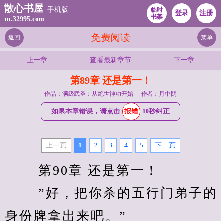
散心书屋
手机版
临时
登录
注册
书架
m.32995.com
免费阅读
返回
菜单
上一章
查看最新章节
下一章
第89章 还是第一！
作品：满级武圣：从绝世神功开始
作者：月中阴
如果本章错误，请点击
报错
10秒纠正
上一页
1
2
3
4
5
下—页
　　 第90章 还是第一！ 
　　 ”好，把你杀的五行门弟子的
身份牌拿出来吧。” 