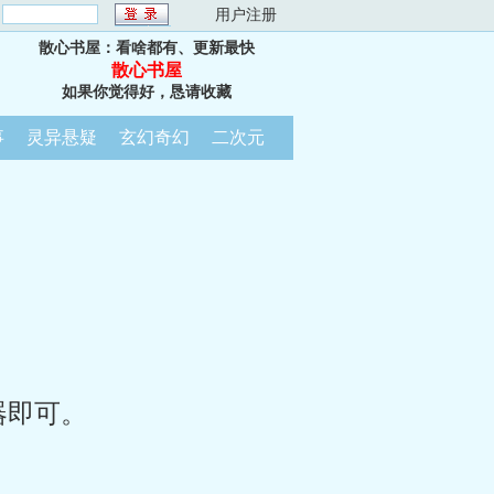
：
用户注册
散心书屋：看啥都有、更新最快
散心书屋
如果你觉得好，恳请收藏
事
灵异悬疑
玄幻奇幻
二次元
器即可。