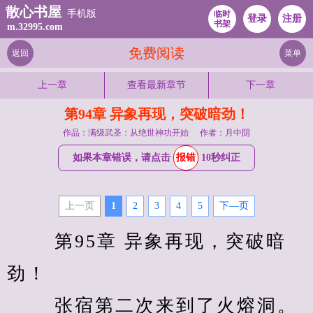
散心书屋
手机版
临时
登录
注册
书架
m.32995.com
免费阅读
返回
菜单
上一章
查看最新章节
下一章
第94章 异象再现，突破暗劲！
作品：满级武圣：从绝世神功开始
作者：月中阴
如果本章错误，请点击
报错
10秒纠正
上一页
1
2
3
4
5
下—页
　　 第95章 异象再现，突破暗
劲！ 
　　 张宿第二次来到了火熔洞。 