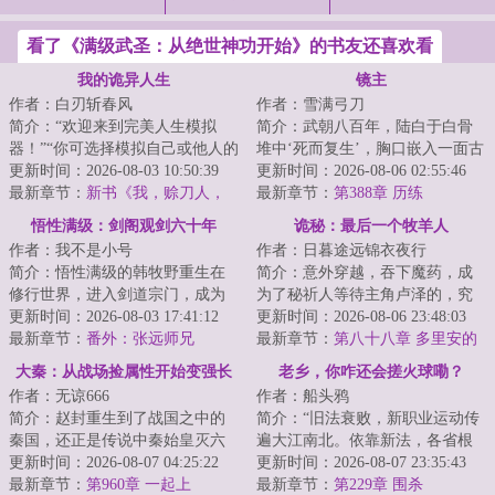
看了《满级武圣：从绝世神功开始》的书友还喜欢看
我的诡异人生
镜主
作者：白刃斩春风
作者：雪满弓刀
简介：“欢迎来到完美人生模拟
简介：武朝八百年，陆白于白骨
器！”“你可选择模拟自己或他人的
堆中‘死而复生’，胸口嵌入一面古
人生，以此寻求诸多人生难题的
更新时间：2026-08-03 10:50:39
镜，自此踏入波诡云谲，邪祟丛
更新时间：2026-08-06 02:55:46
解决方案！...
最新章节：
新书《我，赊刀人，
生的世界。...
最新章节：
第388章 历练
斗鬼神》已发
悟性满级：剑阁观剑六十年
诡秘：最后一个牧羊人
作者：我不是小号
作者：日暮途远锦衣夜行
简介：悟性满级的韩牧野重生在
简介：意外穿越，吞下魔药，成
修行世界，进入剑道宗门，成为
为了秘祈人等待主角卢泽的，究
看守剑阁的观剑人。剑阁中藏剑
更新时间：2026-08-03 17:41:12
竟是主的恩赐，还是绝望与疯
更新时间：2026-08-06 23:48:03
十万，观剑人需...
最新章节：
番外：张远师兄
狂？卢泽不知，只...
最新章节：
第八十八章 多里安的
担忧
大秦：从战场捡属性开始变强长
老乡，你咋还会搓火球嘞？
作者：无谅666
作者：船头鸦
生
简介：赵封重生到了战国之中的
简介：“旧法衰败，新职业运动传
秦国，还正是传说中秦始皇灭六
遍大江南北。依靠新法，各省根
国一统天下的时期，年龄到了被
更新时间：2026-08-07 04:25:22
据地域发展出不同的专属职业。
更新时间：2026-08-07 23:35:43
征召入伍，分配...
最新章节：
第960章 一起上
中原的斥候、...
最新章节：
第229章 围杀