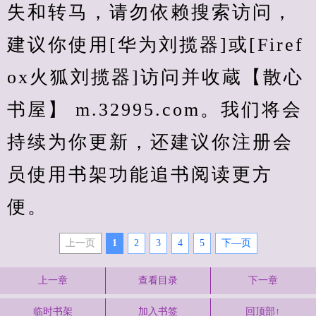
失和转马，请勿依赖搜索访问，
建议你使用[华为刘揽器]或[Firef
ox火狐刘揽器]访问并收蔵【散心
书屋】 m.32995.com。我们将会
持续为你更新，还建议你注册会
员使用书架功能追书阅读更方
便。
上一页
1
2
3
4
5
下—页
上一章
查看目录
下一章
临时书架
加入书签
回顶部↑