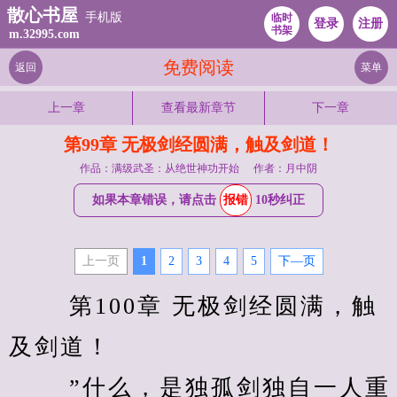
散心书屋
手机版
临时
登录
注册
书架
m.32995.com
免费阅读
返回
菜单
上一章
查看最新章节
下一章
第99章 无极剑经圆满，触及剑道！
作品：满级武圣：从绝世神功开始
作者：月中阴
如果本章错误，请点击
报错
10秒纠正
上一页
1
2
3
4
5
下—页
　　 第100章 无极剑经圆满，触
及剑道！ 
　　 ”什么，是独孤剑独自一人重