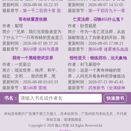
起源“神仓古泽”，虚暗禁区“战斧
更新时间：2026-08-06 16:22:33
成渔民，船还被抢了，怎么办？
更新时间：2026-08-07 14:51:05
座...
最新章节：
第一千二百四十章 迎
饥寒交迫的梁渠...
最新章节：
第一千四百九十一章
战姜难
鲶鱼吞象，八方到来（6k8）
哥布林重度依赖
亡灵法师，召唤055什么鬼？
作者：絮理
作者：卧雪观星
简介：“兄弟，我们当冒险者是为
简介：作为一名亡灵法师，从血
了什么？”“一只哥布林的赏金是三
脉献祭连上了自家老妈开始，陈
枚银币。”“不，你误会我了伙计，
更新时间：2026-08-07 00:37:20
默的画风就彻底走歪了。别人召
更新时间：2026-08-05 17:08:21
我的...
最新章节：
第610章 尖叫与遇袭
唤僵尸，我家骷...
最新章节：
第664章 迷雾滩头血战
领主豁然开朗 瀚海漫卷红旗
我有一个黑暗密武世界
悟性逆天：错练邪功，法天象地
作者：一笑新尘
作者：剑飞暴雨中
简介：现实世界，秩序、和平、
简介：这是一个离奇神秘的世
稳定、文明……密武世界，黑
界，人间充斥着各种邪异修炼法
暗、危险、灰烬、畸变陈峰穿越
更新时间：2026-08-08 03:03:33
门，人一旦修炼，轻者容貌性情
更新时间：2026-07-21 00:45:45
而来，成为锦城大...
最新章节：
第146章 雷池
变化，入魔发癫，...
最新章节：
武侠新书《全满级神
功，全江湖只有我能练成》
书名：
本站若有图片广告属于第三方接入，非本站所为，广告内容与本站无关，不代表
本站立场，请谨慎阅读。
Copyright © 2020 散心书屋 All Rights Reserved.kk