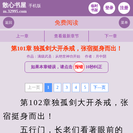
散心书屋
手机版
临时
登录
注册
书架
m.32995.com
免费阅读
返回
菜单
上一章
查看最新章节
下一章
第101章 独孤剑大开杀戒，张宿挺身而出！
作品：满级武圣：从绝世神功开始
作者：月中阴
如果本章错误，请点击
报错
10秒纠正
上一页
1
2
3
4
5
下—页
　　第102章独孤剑大开杀戒，张
宿挺身而出！
　　五行门，长老们看著眼前的