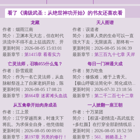
看了《满级武圣：从绝世神功开始》的书友还喜欢看
龙藏
天人图谱
作者：烟雨江南
作者：误道者
简介：卫渊本无大志，但在时代
简介：如果人类的生命可以一直
洪流中不得不走上征战四方、开
强大下去，无限拔高，那终有一
疆辟土之路，直至关山踏尽，未
更新时间：2026-08-05 15:03:01
日能与天相接！...
更新时间：2026-08-05 16:06:39
曾白头。不正经...
最新章节：
第1415章 看看实力
最新章节：
第三百九十七章 天岸
有会逢
亡灵法师，召唤055什么鬼？
每日一门神通大成
作者：卧雪观星
作者：努力吃鱼
简介：作为一名亡灵法师，从血
简介：修炼难，难于上青天。
脉献祭连上了自家老妈开始，陈
【极山呼吸法简化中..简化成功...
默的画风就彻底走歪了。别人召
更新时间：2026-08-05 17:08:21
极山呼吸法→呼吸!】陈斐深吸了
更新时间：2026-07-31 23:18:56
唤僵尸，我家骷...
最新章节：
第664章 迷雾滩头血战
一口气。【极...
最新章节：
第二千二百七十二章
领主豁然开朗 瀚海漫卷红旗
至强者
从五禽拳开始肉身成圣
一人掀翻一座王朝
作者：江上景
作者：十万菜团
简介：江宁穿越而来，时逢天下
简介：【权谋+剧情流+高武低玄
将乱。为求保全自身，他凭借能
+多红颜】在打穿全部剧情线后，
肝经验的面板开始练武，默默发
更新时间：2026-08-05 00:09:01
李明夷穿越到了游戏《天下潮》
更新时间：2026-08-05 18:52:59
育。渐渐的，他...
最新章节：
第197章 另类的修行！
中，成为了刚...
最新章节：
561、贿赂圣上？