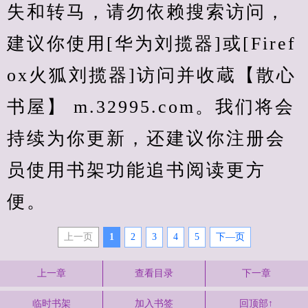
失和转马，请勿依赖搜索访问，
建议你使用[华为刘揽器]或[Firef
ox火狐刘揽器]访问并收蔵【散心
书屋】 m.32995.com。我们将会
持续为你更新，还建议你注册会
员使用书架功能追书阅读更方
便。
上一页
1
2
3
4
5
下—页
上一章
查看目录
下一章
临时书架
加入书签
回顶部↑