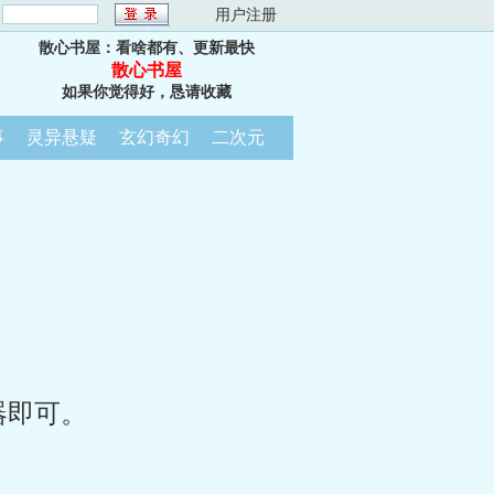
：
用户注册
散心书屋：看啥都有、更新最快
散心书屋
如果你觉得好，恳请收藏
事
灵异悬疑
玄幻奇幻
二次元
器即可。