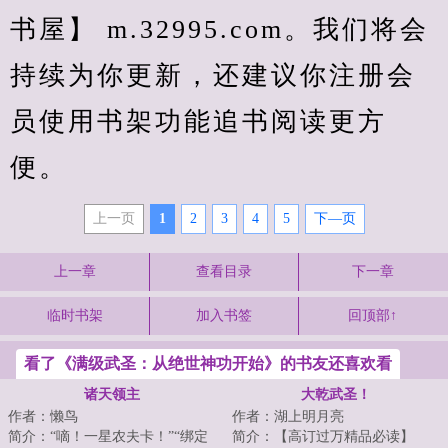
书屋】 m.32995.com。我们将会
持续为你更新，还建议你注册会
员使用书架功能追书阅读更方
便。
上一页
1
2
3
4
5
下—页
上一章
查看目录
下一章
临时书架
加入书签
回顶部↑
看了《满级武圣：从绝世神功开始》的书友还喜欢看
诸天领主
大乾武圣！
作者：懒鸟
作者：湖上明月亮
简介：“嘀！一星农夫卡！”“绑定
简介：【高订过万精品必读】