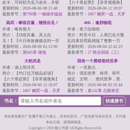
此卡，可转职为见习农夫，并获
【八十章起势】【非常规视角】
得职业天赋所耕种的土地肥沃度
更新时间：2026-08-06 08:21:48
陈平安穿越数年，在便宜老爹临
更新时间：2026-08-06 12:18:07
被动增加%...
最新章节：
第790章 一顿操作猛如
死前的运作下，成...
最新章节：
1067 幽冥一战，天罗
虎
出手
高武：拳练百遍，顿悟自见！
40K：逢邪物现
作者：唯有努力
作者：拿刀划墙纸
简介：【功练百遍，其义自
简介：时至今日，人类已在大叛
见！】【今日有效修炼达到一百
乱结束后苟延残喘了整整一万
次，获得一次“顿悟”】在这个拳能
更新时间：2026-08-06 02:12:00
年。新生儿不再学习曾经的历
更新时间：2026-08-04 22:42:23
倒转山河，腿可...
最新章节：
第845章 领地
史，过往的英雄如今...
最新章节：
27.联合训练（三）
大乾武圣
我有一个黑暗密武世界
作者：湖上明月亮
作者：一笑新尘
简介：【均订过万精品必读】
简介：现实世界，秩序、和平、
【八十章起势】【非常规视角】
稳定、文明……密武世界，黑
【武道新尝试】【体系流】【淡
更新时间：2026-08-06 12:18:07
暗、危险、灰烬、畸变陈峰穿越
更新时间：2026-08-06 02:55:44
淡品悦，书香自在...
最新章节：
1067 幽冥一战，天罗
而来，成为锦城大...
最新章节：
第142章 总殿将至
出手
书名：
本站若有图片广告属于第三方接入，非本站所为，广告内容与本站无关，不代表
本站立场，请谨慎阅读。
Copyright © 2020 散心书屋 All Rights Reserved.kk