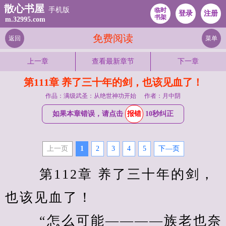
散心书屋
手机版
临时
登录
注册
书架
m.32995.com
免费阅读
返回
菜单
上一章
查看最新章节
下一章
第111章 养了三十年的剑，也该见血了！
作品：满级武圣：从绝世神功开始
作者：月中阴
如果本章错误，请点击
报错
10秒纠正
上一页
1
2
3
4
5
下—页
　　 第112章 养了三十年的剑，
也该见血了！ 
　　 “怎么可能————族老也奈