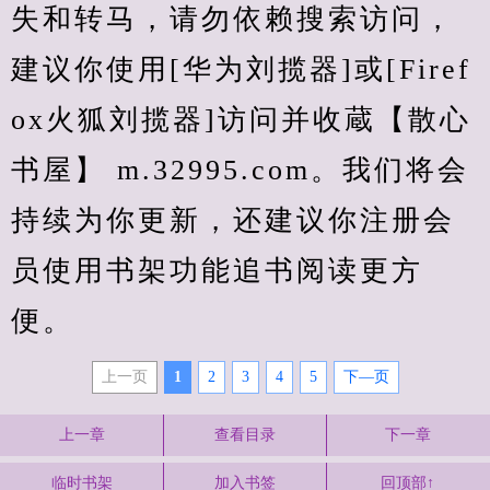
失和转马，请勿依赖搜索访问，
建议你使用[华为刘揽器]或[Firef
ox火狐刘揽器]访问并收蔵【散心
书屋】 m.32995.com。我们将会
持续为你更新，还建议你注册会
员使用书架功能追书阅读更方
便。
上一页
1
2
3
4
5
下—页
上一章
查看目录
下一章
临时书架
加入书签
回顶部↑