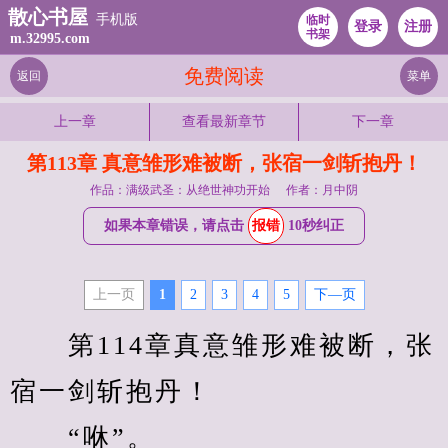
散心书屋
手机版
临时
登录
注册
书架
m.32995.com
免费阅读
返回
菜单
上一章
查看最新章节
下一章
第113章 真意雏形难被断，张宿一剑斩抱丹！
作品：满级武圣：从绝世神功开始
作者：月中阴
如果本章错误，请点击
报错
10秒纠正
上一页
1
2
3
4
5
下—页
　　第114章真意雏形难被断，张
宿一剑斩抱丹！
　　“咻”。