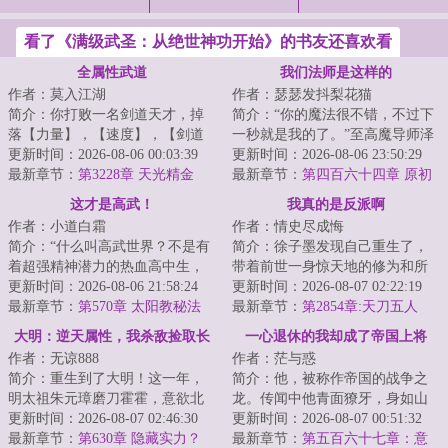
看了《满级武圣：从绝世神功开始》的书友还喜欢看
全属性武道
我们法师是这样的
作者：莫入江湖
作者：瑟瑟发抖梨花猫
简介：你打败一名剑道天才，掉
简介：“你的魔法很不错，不过下
落【力量】，【速度】，【剑道
一秒就是我的了。”至高魔导师泽
天赋】……你捡了起来，力量和
更新时间：2026-08-06 00:03:39
利尔。穿越到剑与魔法的异世
更新时间：2026-08-06 23:50:29
速度有所提升，...
最新章节：
第3228章 天光精金
界，泽利尔获...
最新章节：
第四百六十四章 原初
髓！这宝库都快成他自己家了！
强化
这才是高武！
我真的是反派啊
金财神体即将突破！
作者：小道白霜
作者：情史尽成悔
简介：“什么叫高武世界？不是有
简介：徐子墨发现自己重生了，
着超强精神潜力的热血高中生，
带着前世一身惊天地的修为和所
不是有神秘的意识宫殿的天才。
更新时间：2026-08-06 21:58:24
有的记忆。但剧本不对的是，重
更新时间：2026-08-07 02:22:19
这庞大的世界...
最新章节：
第570章 太阳教秘法
生不都是主角的...
最新章节：
第2854章:天刀五人
【二更】
组，让座
大明：逆天属性，我杀敌捡取长
一心退休的我却成了帝国上将
作者：无谅888
作者：茫与惑
生
简介：重生到了大明！这一年，
简介：他，被称作帝国的战争之
明太祖朱元璋磨刀霍霍，意欲北
龙。传闻中他青面獠牙，身如山
伐，彻定北元，将汉家中原完全
更新时间：2026-08-07 02:46:30
岳，长着三头六臂，每天都要吃
更新时间：2026-08-07 00:51:32
掌控，为自己儿...
最新章节：
第630章 隐藏实力？
掉上百万人才能...
最新章节：
第五百六十七章：意