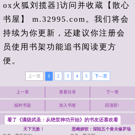
ox火狐刘揽器]访问并收蔵【散心
书屋】 m.32995.com。我们将会
持续为你更新，还建议你注册会
员使用书架功能追书阅读更方
便。
上一页
1
2
3
4
5
下—页
上一章
查看目录
下一章
临时书架
加入书签
回顶部↑
看了《满级武圣：从绝世神功开始》的书友还喜欢看
天下无敌！
恶雌娇软：深陷五个兽夫修罗场