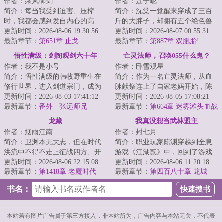
作者：乘风御剑
作者：莲子呢
简介：每当我受到迫害、压榨
简介：沈棠一觉醒来穿成了三百
时，我都会感到发自内心的高
斤的大胖子，却拥有五个绝色兽
兴、喜悦，因为，还有人敢迫害
更新时间：2026-08-06 19:30:56
夫。美艳红狐，霸道黑狼，阴郁
更新时间：2026-08-07 00:55:31
我、压榨我，只能证...
最新章节：
第651章 止戈
白蛇，人鱼暴君...
最新章节：
第887章 双胞胎!
悟性满级：剑阁观剑六十年
亡灵法师，召唤055什么鬼？
作者：我不是小号
作者：卧雪观星
简介：悟性满级的韩牧野重生在
简介：作为一名亡灵法师，从血
修行世界，进入剑道宗门，成为
脉献祭连上了自家老妈开始，陈
看守剑阁的观剑人。剑阁中藏剑
更新时间：2026-08-03 17:41:12
默的画风就彻底走歪了。别人召
更新时间：2026-08-05 17:08:21
十万，观剑人需...
最新章节：
番外：张远师兄
唤僵尸，我家骷...
最新章节：
第664章 迷雾滩头血战
领主豁然开朗 瀚海漫卷红旗
龙藏
我真没想当武林盟主
作者：烟雨江南
作者：封七月
简介：卫渊本无大志，但在时代
简介：职业玩家陈渊穿越到全息
洪流中不得不走上征战四方、开
游戏《江湖贰》中，回到了游戏
疆辟土之路，直至关山踏尽，未
更新时间：2026-08-06 22:15:08
刚开服时，成了新手村一个背景
更新时间：2026-08-06 11:20:18
曾白头。不正经...
最新章节：
第1418章 老魔时代
板NPC。当陈渊...
最新章节：
第四百八十章 龙城
书名：
本站若有图片广告属于第三方接入，非本站所为，广告内容与本站无关，不代表