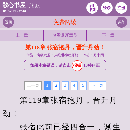
散心书屋
手机版
临时
登录
注册
书架
m.32995.com
免费阅读
返回
菜单
上一章
查看最新章节
下一章
第118章 张宿抱丹，晋升丹劲！
作品：满级武圣：从绝世神功开始
作者：月中阴
如果本章错误，请点击
报错
10秒纠正
上一页
1
2
3
4
5
下—页
　　第119章张宿抱丹，晋升丹
劲！
　　张宿此前已经四合一，诞生