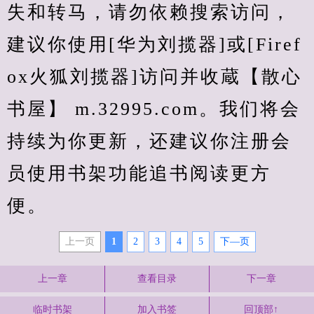
失和转马，请勿依赖搜索访问，
建议你使用[华为刘揽器]或[Firef
ox火狐刘揽器]访问并收蔵【散心
书屋】 m.32995.com。我们将会
持续为你更新，还建议你注册会
员使用书架功能追书阅读更方
便。
上一页
1
2
3
4
5
下—页
上一章
查看目录
下一章
临时书架
加入书签
回顶部↑