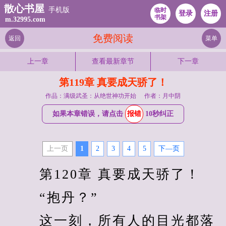
散心书屋
手机版
临时
登录
注册
书架
m.32995.com
免费阅读
返回
菜单
上一章
查看最新章节
下一章
第119章 真要成天骄了！
作品：满级武圣：从绝世神功开始
作者：月中阴
如果本章错误，请点击
报错
10秒纠正
上一页
1
2
3
4
5
下—页
　　 第120章 真要成天骄了！ 
　　 “抱丹？” 
　　 这一刻，所有人的目光都落