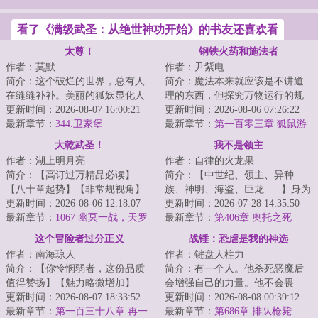
看了《满级武圣：从绝世神功开始》的书友还喜欢看
太尊！
钢铁火药和施法者
作者：莫默
作者：尹紫电
简介：这个破烂的世界，总有人
简介：魔法本来就应该是不讲道
在缝缝补补。美丽的狐妖显化人
理的东西，但探究万物运行的规
身，毛茸茸的尾巴在身后摇曳生
更新时间：2026-08-07 16:00:21
律却是人类的天性。这是一个量
更新时间：2026-08-06 07:26:22
姿，望着少年：...
最新章节：
344.卫家堡
产型魔法战工具...
最新章节：
第一百零三章 狐鼠游
戏（十三）
大乾武圣！
我不是领主
作者：湖上明月亮
作者：自律的火龙果
简介：【高订过万精品必读】
简介：【中世纪、领主、异种
【八十章起势】【非常规视角】
族、神明、海盗、巨龙......】身为
陈平安穿越数年，在便宜老爹临
更新时间：2026-08-06 12:18:07
马匪头子，林恩本没有改变这个
更新时间：2026-07-28 14:35:50
死前的运作下，成...
最新章节：
1067 幽冥一战，天罗
时代的义务。...
最新章节：
第406章 奥托之死
出手
这个冒险者过分正义
战锤：恐虐是我的神选
作者：南海琼人
作者：键盘人柱力
简介：【你怜悯弱者，这份品质
简介：有一个人。他杀死恶魔后
值得赞扬】【魅力略微增加】
会增强自己的力量。他不会畏
【你不惧强权，这份品质值得赞
更新时间：2026-08-07 18:33:52
惧，敢于挑战任何强敌。并且非
更新时间：2026-08-08 00:39:12
扬】【筋力略微增...
最新章节：
第一百三十八章 再一
常强大，战斗风格...
最新章节：
第686章 排队枪毙