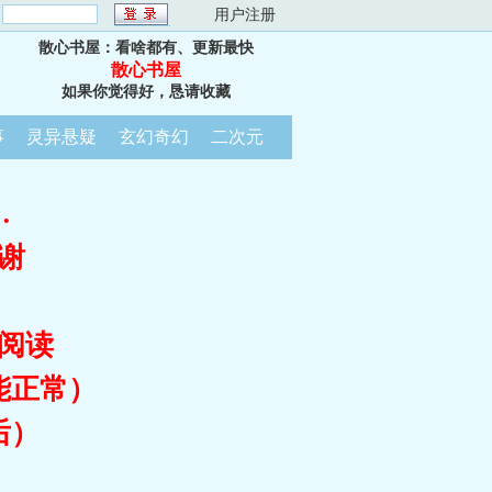
：
用户注册
散心书屋：看啥都有、更新最快
散心书屋
如果你觉得好，恳请收藏
事
灵异悬疑
玄幻奇幻
二次元
…
谢
阅读
能正常）
后）