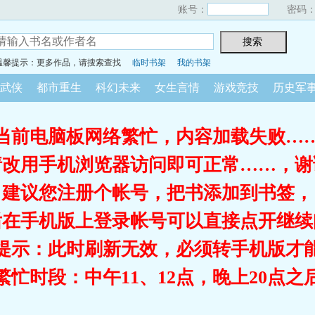
账号：
密码
温馨提示：更多作品，请搜索查找
临时书架
我的书架
武侠
都市重生
科幻未来
女生言情
游戏竞技
历史军
当前电脑板网络繁忙，内容加载失败…
请改用手机浏览器访问即可正常……，谢
建议您注册个帐号，把书添加到书签，
后在手机版上登录帐号可以直接点开继续
提示：此时刷新无效，必须转手机版才
繁忙时段：中午11、12点，晚上20点之