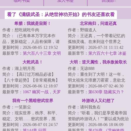
临时书架
加入书签
回顶部↑
看了《满级武圣：从绝世神功开始》的书友还喜欢看
希腊：我就是宙斯！
北宋南归，问道还真
作者：想吃就吃牛肉
作者：野猫道人
简介：（已有单本万字完本作
简介：王还真，一个带着记忆的
品，更新稳定，人品有保障，请
孤独灵魂。在来到这个世界之
放心追读）宙斯是最初，是最
更新时间：2026-08-05 12:19:52
后，亲眼目睹了金人屠村。他和
更新时间：2026-07-31 11:11:42
终，是天穹的神主。...
最新章节：
第六百八十三章 文明
来送饭的少女侥幸...
最新章节：
第六百六十七章 冰鉴
的发展总是参差不齐
初开
大乾武圣！
大明：逆天属性，我杀敌捡取长
作者：湖上明月亮
作者：无谅888
生
简介：【高订过万精品必读】
简介：重生到了大明！这一年，
【八十章起势】【非常规视角】
明太祖朱元璋磨刀霍霍，意欲北
陈平安穿越数年，在便宜老爹临
更新时间：2026-08-06 12:18:07
伐，彻定北元，将汉家中原完全
更新时间：2026-08-07 02:46:30
死前的运作下，成...
最新章节：
1067 幽冥一战，天罗
掌控，为自己儿...
最新章节：
第630章 隐藏实力？
出手
我有一个黑暗密武世界
吟游诗人又幻想了
作者：一笑新尘
作者：请叫我鱼右
简介：现实世界，秩序、和平、
简介：“听着，我们是享受着帝国
稳定、文明……密武世界，黑
资助的吟游诗人！”“要以成为统治
暗、危险、灰烬、畸变陈峰穿越
更新时间：2026-08-07 01:24:57
者的喉舌、贵族们的传声筒为己
更新时间：2026-08-06 18:06:09
而来，成为锦城大...
最新章节：
第144章 问罪
任。既然...
最新章节：
第476章 《异种族指