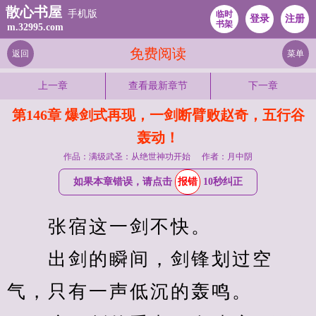
散心书屋
手机版
临时
登录
注册
书架
m.32995.com
免费阅读
返回
菜单
上一章
查看最新章节
下一章
第146章 爆剑式再现，一剑断臂败赵奇，五行谷
轰动！
作品：满级武圣：从绝世神功开始
作者：月中阴
如果本章错误，请点击
报错
10秒纠正
　　张宿这一剑不快。
　　出剑的瞬间，剑锋划过空
气，只有一声低沉的轰鸣。