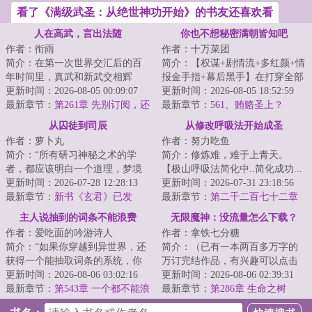
看了《满级武圣：从绝世神功开始》的书友还喜欢看
人在高武，言出法随
你也不想秘密满朝皆知吧
作者：衔雨
作者：十万菜团
简介：在第一次世界交汇后的百
简介：【权谋+剧情流+多红颜+情
年时间里，真武和新武交相辉
报金手指+幕后黑手】在打穿全部
映，异界的神灵和现界的强人层
更新时间：2026-08-05 00:09:07
剧情线后，李明夷穿越到了游戏
更新时间：2026-08-05 18:52:59
出不穷。“就比如...
最新章节：
第261章 先别订阅，还
《天下潮》中...
最新章节：
561、贿赂圣上？
没写完
从囚徒到司辰
从修改呼吸法开始成圣
作者：萝卜丸
作者：努力吃鱼
简介：“所有研习神秘之术的学
简介：修炼难，难于上青天。
者，都应该明白一个道理，梦境
【极山呼吸法简化中..简化成功...
无墙。”“在那梦境的尽头，是通向
更新时间：2026-07-28 12:28:13
极山呼吸法→呼吸!】陈斐深吸了
更新时间：2026-07-31 23:18:56
至高的神乡...
最新章节：
新书《玄君》已发
一口气。【极...
最新章节：
第二千二百七十二章
布！
至强者
主人说抽到的词条不能浪费
无限魔神：没流量怎么下载？
作者：爱吃面的吟游诗人
作者：拿铁七分糖
简介：“如果你穿越到异世界，还
简介：（已有一本两百多万字的
获得一个能抽取词条的系统，你
万订完结作品，有兴趣可以点击
会怎么选？”“A、破除家族诅咒，
更新时间：2026-08-06 03:02:16
主页）这是一个表面普通的世
更新时间：2026-08-06 02:39:31
重振昔日...
最新章节：
第543章 一个都不能浪
界，与前世并无不...
最新章节：
第286章 生命之树
费
【三】