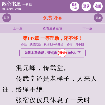
散心书屋
手机版
临时
登录
注册
书架
m.32995.com
免费阅读
返回
菜单
上一章
查看最新章节
下一章
第147章 一等罡劲，还不够！
作品：满级武圣：从绝世神功开始
作者：月中阴
如果本章错误，请点击
报错
10秒纠正
　　混元峰，传武堂。
　　传武堂还是老样子，人来人
往，络绎不绝。
　　张宿仅仅只休息了一天时