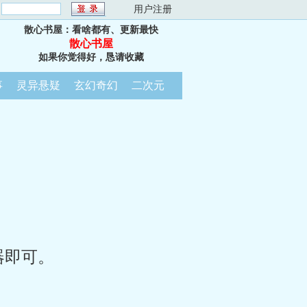
：
用户注册
散心书屋：看啥都有、更新最快
散心书屋
如果你觉得好，恳请收藏
事
灵异悬疑
玄幻奇幻
二次元
器即可。