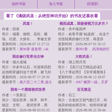
临时书架
加入书签
回顶部↑
看了《满级武圣：从绝世神功开始》的书友还喜欢看
武道！
模拟成真，我曾俯视万古岁月？
作者：田隶
作者：舟中落雨声
简介：城寨、烟馆、花街、赌
简介：俞客手握‘鲲虚鼎’，在这个
场、社团、大探长……李修文穿
光怪陆离的修行大世，再度苏
越到了殖民政府统治下的香海，
更新时间：2026-08-07 11:27:21
醒。【每一次天人转生，就是一
更新时间：2026-08-07 01:56:15
此世江湖余温尚在...
最新章节：
第96章 道友明（4k
次崭新的开始...
最新章节：
第991章 、武泽侯的打
字，求月票）
算、武泽侯和尾火！
我在修行世界当古神
大乾武圣！
作者：烟火成城
作者：湖上明月亮
简介：许多年以后，许源将回想
简介：【高订过万精品必读】
起他刚穿越到这个世界，被飞剑
【八十章起势】【非常规视角】
钉在大桥上的那个晚上。那时的
更新时间：2026-08-07 17:29:50
陈平安穿越数年，在便宜老爹临
更新时间：2026-08-06 12:18:07
他以为这是个修...
最新章节：
第六百二十二章 战斗
死前的运作下，成...
最新章节：
1067 幽冥一战，天罗
的原本结局！
出手
我有一个黑暗密武世界
百无禁忌
作者：一笑新尘
作者：石三
简介：现实世界，秩序、和平、
简介：古老的王朝气数已尽，却
稳定、文明……密武世界，黑
诡异的续命两百年。俗世间有诸
暗、危险、灰烬、畸变陈峰穿越
更新时间：2026-08-08 03:03:33
多禁忌。不可犯禁、犯禁必死！
更新时间：2026-08-06 21:58:44