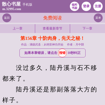
散心书屋
手机版
临时
登录
注册
书架
m.32995.com
免费阅读
返回
菜单
上一章
查看最新章节
下一章
第156章 十阶肉身，先天之秘！
作品：满级武圣：从绝世神功开始
作者：月中阴
如果本章错误，请点击
报错
10秒纠正
　　没过多久，陆丹溪与石不移
都来了。
　　陆丹溪还是那副落落大方的
样子。