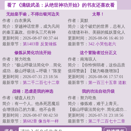
看了《满级武圣：从绝世神功开始》的书友还喜欢看
无始皇手谕，不得出银河边关
太尊！
作者：白衣乘风
作者：莫默
简介：穿越神话世界，成为凡间
简介：这个破烂的世界，总有人
的秦王嬴政。但举头三尺有神
在缝缝补补。美丽的狐妖显化人
明，普天之下岂为王土？好在遗
更新时间：2026-08-07 00:37:44
身，毛茸茸的尾巴在身后摇曳生
更新时间：2026-08-06 16:46:10
迹系统觉醒，只要...
最新章节：
第1403章 反复锤炼
姿，望着少年：...
最新章节：
342.小哭包老六
修炼从简化功法开始
这个冒险者过分正义
作者：努力吃鱼
作者：南海琼人
简介：“极山呼吸法简化中…简化
简介：【你怜悯弱者，这份品质
成功…极山呼吸法→呼吸！”陈斐
值得赞扬】【魅力略微增加】
深吸了一口气。“极山呼吸法经验
更新时间：2026-07-31 23:18:56
【你不惧强权，这份品质值得赞
更新时间：2026-08-06 17:57:01
值+。”...
最新章节：
第二千二百七十二章
扬】【筋力略微增...
最新章节：
第一百三十五章 道歉
至强者
战锤：恐虐是我的神选
我的功法自动升级
作者：键盘人柱力
作者：努力吃鱼
简介：有一个人。他杀死恶魔后
简介：修炼难，难于上青天。
会增强自己的力量。他不会畏
【极山呼吸法简化中..简化成功...
惧，敢于挑战任何强敌。并且非
更新时间：2026-08-07 00:42:50
极山呼吸法→呼吸!】陈斐深吸了
更新时间：2026-07-31 23:18:56
常强大，战斗风格...
最新章节：
第682章 像当年一样
一口气。【极...
最新章节：
第二千二百七十二章
至强者