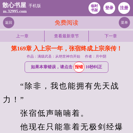
散心书屋
手机版
临时
登录
注册
书架
m.32995.com
免费阅读
返回
菜单
上一章
查看最新章节
下一章
第169章 入上宗一年，张宿终成上宗亲传！
作品：满级武圣：从绝世神功开始
作者：月中阴
如果本章错误，请点击
报错
10秒纠正
　　“除非，我也能拥有先天战
力！”
　　张宿低声喃喃着。
　　他现在只能靠着无极剑经爆