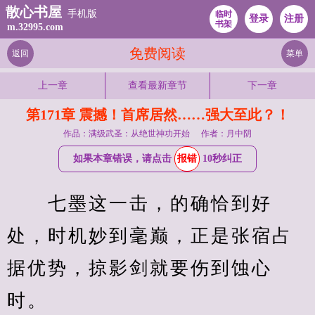
散心书屋
手机版
临时
登录
注册
书架
m.32995.com
免费阅读
返回
菜单
上一章
查看最新章节
下一章
第171章 震撼！首席居然……强大至此？！
作品：满级武圣：从绝世神功开始
作者：月中阴
如果本章错误，请点击
报错
10秒纠正
　　七墨这一击，的确恰到好
处，时机妙到毫巅，正是张宿占
据优势，掠影剑就要伤到蚀心
时。