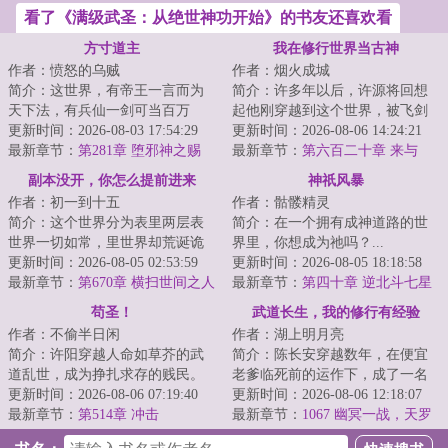
看了《满级武圣：从绝世神功开始》的书友还喜欢看
方寸道主
我在修行世界当古神
作者：愤怒的乌贼
作者：烟火成城
简介：这世界，有帝王一言而为
简介：许多年以后，许源将回想
天下法，有兵仙一剑可当百万
起他刚穿越到这个世界，被飞剑
师，有儒圣一卷春秋定纲常，有
更新时间：2026-08-03 17:54:29
钉在大桥上的那个晚上。那时的
更新时间：2026-08-06 14:24:21
道尊一指长青演造...
最新章节：
第281章 堕邪神之赐
他以为这是个修...
最新章节：
第六百二十章 来与
回！
副本没开，你怎么提前进来
神祇风暴
作者：初一到十五
作者：骷髅精灵
了？！
简介：这个世界分为表里两层表
简介：在一个拥有成神道路的世
世界一切如常，里世界却荒诞诡
界里，你想成为祂吗？...
谲那里，超凡与扭曲并行，罪恶
更新时间：2026-08-05 02:53:59
更新时间：2026-08-05 18:18:58
与欲念滋长一旦...
最新章节：
第670章 横扫世间之人
最新章节：
第四十章 逆北斗七星
（二合一）
步
苟圣！
武道长生，我的修行有经验
作者：不偷半日闲
作者：湖上明月亮
简介：许阳穿越人命如草芥的武
简介：陈长安穿越数年，在便宜
道乱世，成为挣扎求存的贱民。
老爹临死前的运作下，成了一名
贫贱之身，起初他只想活着，吃
更新时间：2026-08-06 07:19:40
不入册的差役替补。世道艰难，
更新时间：2026-08-06 12:18:07
一口饱饭。直到...
最新章节：
第514章 冲击
命比纸薄。本打...
最新章节：
1067 幽冥一战，天罗
出手