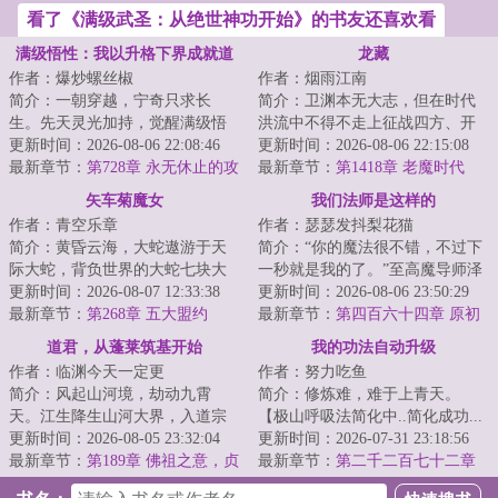
看了《满级武圣：从绝世神功开始》的书友还喜欢看
满级悟性：我以升格下界成就道
龙藏
作者：爆炒螺丝椒
作者：烟雨江南
祖
简介：一朝穿越，宁奇只求长
简介：卫渊本无大志，但在时代
生。先天灵光加持，觉醒满级悟
洪流中不得不走上征战四方、开
性。自此。宁奇低调修行，不无
更新时间：2026-08-06 22:08:46
疆辟土之路，直至关山踏尽，未
更新时间：2026-08-06 22:15:08
敌不出山。阅万经...
最新章节：
第728章 永无休止的攻
曾白头。不正经...
最新章节：
第1418章 老魔时代
城战
矢车菊魔女
我们法师是这样的
作者：青空乐章
作者：瑟瑟发抖梨花猫
简介：黄昏云海，大蛇遨游于天
简介：“你的魔法很不错，不过下
际大蛇，背负世界的大蛇七块大
一秒就是我的了。”至高魔导师泽
陆于蛇背之上起伏，亿万生灵随
更新时间：2026-08-07 12:33:38
利尔。穿越到剑与魔法的异世
更新时间：2026-08-06 23:50:29
之于云海飘摇这...
最新章节：
第268章 五大盟约
界，泽利尔获...
最新章节：
第四百六十四章 原初
强化
道君，从蓬莱筑基开始
我的功法自动升级
作者：临渊今天一定更
作者：努力吃鱼
简介：风起山河境，劫动九霄
简介：修炼难，难于上青天。
天。江生降生山河大界，入道宗
【极山呼吸法简化中..简化成功...
蓬莱，八岁许道、四载识文、六
更新时间：2026-08-05 23:32:04
极山呼吸法→呼吸!】陈斐深吸了
更新时间：2026-07-31 23:18:56
载春秋已天道筑基...
最新章节：
第189章 佛祖之意，贞
一口气。【极...
最新章节：
第二千二百七十二章
龙菩萨
至强者