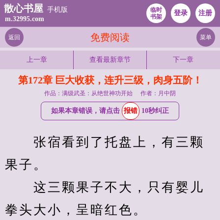
散心书屋
手机版
临时
登录
注册
书架
m.32995.com
免费阅读
返回
菜单
上一章
查看最新章节
下一章
第172章 巨大收获，连升三级，肉身五阶！
作品：满级武圣：从绝世神功开始
作者：月中阴
如果本章错误，请点击
报错
10秒纠正
　　张宿看到了托盘上，有三颗
果子。
　　这三颗果子不大，只有婴儿
拳头大小，呈暗红色。