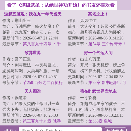
看了《满级武圣：从绝世神功开始》的书友还喜欢看
道起五脏观：我在九十年代当天
高塔之上！
作者：荆山出玉
作者：风风忙忙
师
简介：五浊恶世，绛火焚魔！穿
简介：大灾变年！超级公司垄断
越到一九九五年的齐云，在一次
都市，超凡强者视凡人为蝼蚁，
山村的婚宴上。一则关于“神仙
更新时间：2026-08-07 21:22:44
上升的通道已被彻底控制。修仙
更新时间：2026-08-08 01:41:26
山”传说，将他...
最新章节：
第八百九十四章 ：千
者们装载【外置...
最新章节：
第54章 三个许青禾！
年一见，山门仍在
真相！
致异世界
好一个气运人间
作者：吾即正道
作者：出走八万里
简介：剑与魔法，神灵与巨龙，
简介：开局一张天机榜，榜上争
恶魔与深渊，人类与种族。一扇
气运，榜下算天机。张牧酒醉之
门在这奇幻而诡谲的世界出现，
更新时间：2026-08-07 01:40:51
间，穿越到了这个聚气运，修武
更新时间：2026-07-27 04:08:28
带来一个不属于...
最新章节：
节250.百分之二百执行
道的世界。有人...
最新章节：
第78章 新书已肥，可
宰
天人图谱
苟在乱武世界当地主
作者：误道者
作者：一寸欢喜
简介：如果人类的生命可以一直
简介：穿越成地主家的孩子，不
强大下去，无限拔高，那终有一
用上山打猎，守着水塘打鱼，本
日能与天相接！...
更新时间：2026-08-07 16:23:33
身就是撞大运。不料，竟然还有
更新时间：2026-08-06 13:23:13
最新章节：
第三百九十九章 驰游
补贴系统。《铁...
最新章节：
第335章 皇城
渡异景