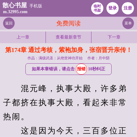
散心书屋
手机版
临时
登录
注册
书架
m.32995.com
免费阅读
返回
菜单
上一章
查看最新章节
下一章
第174章 通过考核，紫袍加身，张宿晋升亲传！
作品：满级武圣：从绝世神功开始
作者：月中阴
如果本章错误，请点击
报错
10秒纠正
　　混元峰，执事大殿，许多弟
子都挤在执事大殿，看起来非常
热闹。
　　这是因为今天，三百多位正