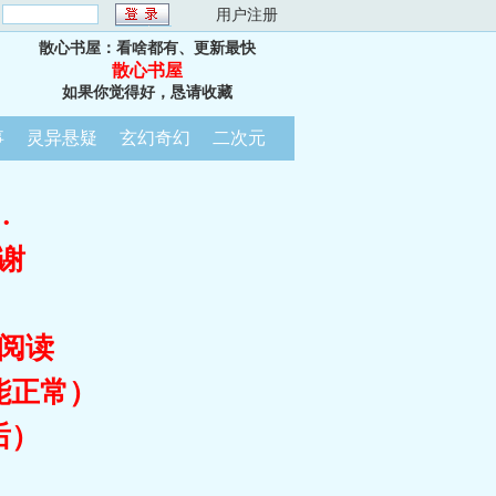
：
用户注册
散心书屋：看啥都有、更新最快
散心书屋
如果你觉得好，恳请收藏
事
灵异悬疑
玄幻奇幻
二次元
…
谢
阅读
能正常）
后）