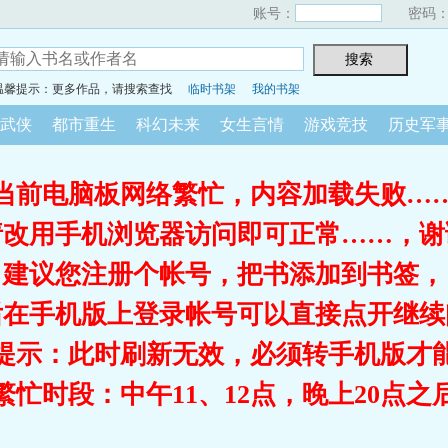
账号：
密码
温馨提示：更多作品，请搜索查找
临时书架
我的书架
武侠
都市重生
科幻未来
女生言情
游戏竞技
历史军
当前电脑板网络繁忙，内容加载失败…
请改用手机浏览器访问即可正常……，谢
建议您注册个帐号，把书添加到书签，
后在手机版上登录帐号可以直接点开继续
提示：此时刷新无效，必须转手机版才
繁忙时段：中午11、12点，晚上20点之