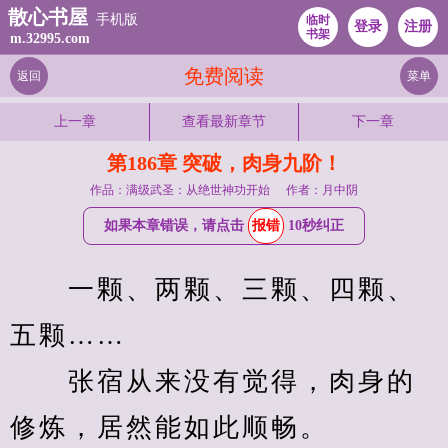
散心书屋
手机版
临时
登录
注册
书架
m.32995.com
免费阅读
返回
菜单
上一章
查看最新章节
下一章
第186章 突破，肉身九阶！
作品：满级武圣：从绝世神功开始
作者：月中阴
如果本章错误，请点击
报错
10秒纠正
　　一颗、两颗、三颗、四颗、
五颗……
　　张宿从来没有觉得，肉身的
修炼，居然能如此顺畅。