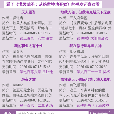
看了《满级武圣：从绝世神功开始》的书友还喜欢看
天人图谱
地狱入侵，但我海克斯天下无敌
作者：误道者
作者：三头乌角鲨
简介：如果人类的生命可以一直
简介：【世界观:欧洲+后维多利亚
强大下去，无限拔高，那终有一
+地狱七十二魔神+亚空间四神+外
日能与天相接！...
更新时间：2026-08-06 16:17:12
星虫族（缝合粪坑世界）】【金
更新时间：2026-08-02 01:48:42
最新章节：
第三百九十八章 迷宫
手指：歌利...
最新章节：
第180章 大闹白金汉
引长灯
我的职业太有个性
我在修行世界当古神
作者：团又圆
作者：烟火成城
简介：被黑雾活埋的城市，游荡
简介：许多年以后，许源将回想
在黑暗中的伟岸身影，梦中的呓
起他刚穿越到这个世界，被飞剑
语，如山岳的金属残骸，这是一
更新时间：2026-08-07 15:15:48
钉在大桥上的那个晚上。那时的
更新时间：2026-08-07 09:36:30
个疯狂的世界，...
最新章节：
第七百零八章 且让他
他以为这是个修...
最新章节：
第六百二十一章 奖杯
登门掂量掂量
绝夜之旅
悟性逆天：错练邪功，法天象地
作者：Andlao
作者：剑飞暴雨中
简介：第五纪元之初，无昼浩劫
简介：这是一个离奇神秘的世
降临。白银圣庭坍缩为苍白的剪
界，人间充斥着各种邪异修炼法
影，时光将帝国碾作尘埃，起源
更新时间：2026-08-07 10:19:23
门，人一旦修炼，轻者容貌性情
更新时间：2026-07-21 00:45:45
之海仍在咆哮，...
最新章节：
第一百六十二章 训练
变化，入魔发癫，...
最新章节：
武侠新书《全满级神
功，全江湖只有我能练成》