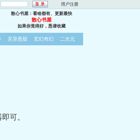
：
用户注册
散心书屋：看啥都有、更新最快
散心书屋
如果你觉得好，恳请收藏
事
灵异悬疑
玄幻奇幻
二次元
器即可。