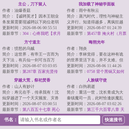
主公，刀下留人
我加载了神秘学面板
作者：油爆香菇
作者：雨中有秋云
简介：【诚聘英才】因本王朝业
简介：蒸汽时代，理性与神秘主
务发展需要现诚聘以下岗位老弱
义并行。知道得越多，离疯狂越
病残孕、坑蒙拐骗偷以上岗位数
更新时间：2026-08-06 00:55:51
近，这是帷幕后的共识。李察不
更新时间：2026-08-07 01:24:39
量不等，多多益...
最新章节：
304：心疼我吧【求月
信这个。或者说...
最新章节：
第457章 掩火村（月票
票】
加更12）
方寸道主
晦朔光年
作者：愤怒的乌贼
作者：翔炎
简介：这世界，有帝王一言而为
简介：李林觉得，要在这种有诡
天下法，有兵仙一剑可当百万
的世界里活下去，并不太难。但
师，有儒圣一卷春秋定纲常，有
更新时间：2026-08-07 03:03:05
单纯地活着，似乎又太没有上进
更新时间：2026-08-06 11:44:26
道尊一指长青演造...
最新章节：
第287章 百家先贤传
心了。那就定个...
最新章节：
0758 背个黑锅又如何
穿越大荒，祭祀焚香
人族镇守使
作者：山人有妙计
作者：白驹易逝
简介：寿元在手，传承我有！沈
简介：重活一世，沈长青成为大
灿穿越进了一个天灾频发、灾兽
秦镇魔司一员，此时恰逢妖魔乱
横行，异族视人族为血食、祭品
更新时间：2026-08-07 03:00:51
世，诡怪猖獗斩杀幽级诡怪，十
更新时间：2026-08-07 03:02:26
的大荒世界。成...
最新章节：
第八百五十七章 死心
三太保横练功提...
最新章节：
第三千六百零八章 天
妖祖庭
书名：