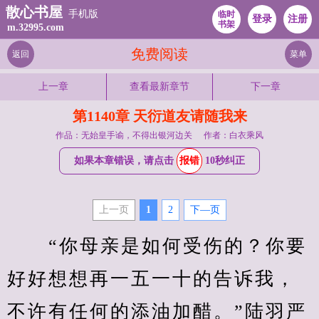
散心书屋
手机版
临时
登录
注册
书架
m.32995.com
免费阅读
返回
菜单
上一章
查看最新章节
下一章
第1140章 天衍道友请随我来
作品：无始皇手谕，不得出银河边关
作者：白衣乘风
如果本章错误，请点击
报错
10秒纠正
上一页
1
2
下—页
　　“你母亲是如何受伤的？你要
好好想想再一五一十的告诉我，
不许有任何的添油加醋。”陆羽严