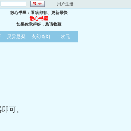
：
用户注册
散心书屋：看啥都有、更新最快
散心书屋
如果你觉得好，恳请收藏
事
灵异悬疑
玄幻奇幻
二次元
器即可。