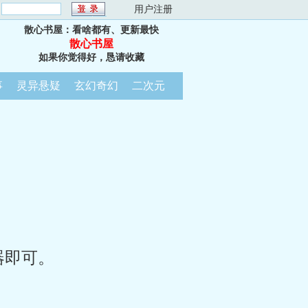
：
用户注册
散心书屋：看啥都有、更新最快
散心书屋
如果你觉得好，恳请收藏
事
灵异悬疑
玄幻奇幻
二次元
器即可。