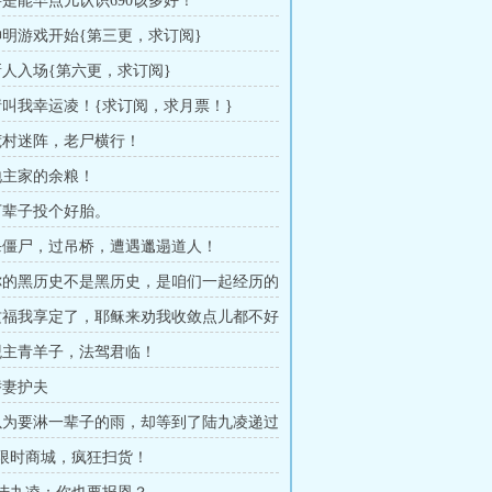
 要是能早点儿认识690该多好！
 神明游戏开始{第三更，求订阅}
 新人入场{第六更，求订阅}
 请叫我幸运凌！{求订阅，求月票！}
 荒村迷阵，老尸横行！
 地主家的余粮！
 下辈子投个好胎。
 杀僵尸，过吊桥，遭遇邋遢道人！
 你的黑历史不是黑历史，是咱们一起经历的
 这福我享定了，耶稣来劝我收敛点儿都不好
 观主青羊子，法驾君临！
娇妻护夫
 以为要淋一辈子的雨，却等到了陆九凌递过
伞！
章 限时商城，疯狂扫货！