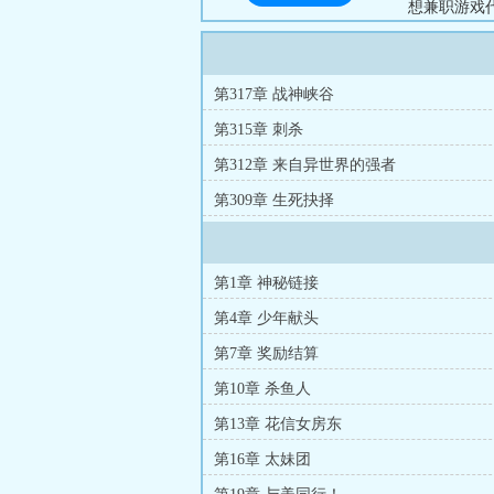
想兼职游戏
游戏下载链
真的死了没
钱，还结识
第317章 战神峡谷
期望踏入神明
第315章 刺杀
第312章 来自异世界的强者
第309章 生死抉择
第1章 神秘链接
第4章 少年献头
第7章 奖励结算
第10章 杀鱼人
第13章 花信女房东
第16章 太妹团