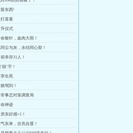
我对690刮目相看了！
有脏东西!
提灯喜童
晋升仪式
 夺命银针，血肉大雨！
 愿同尘与灰，永结同心契！
目前幸存31人！
剥‘囍’字！
主宰生死
 新娘驾到！
 异常事态对策调查局
本命神迹
女房东好感+1！
 紫气东来，吉兆自显！