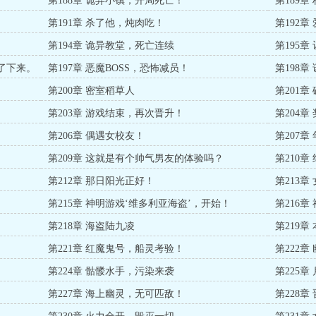
第188章 诡异小镇，开局死亡！
第189章
第191章 杀了他，炖肉吃！
第192章
第194章 诡异教堂，死亡连续
第195
活了下来。
第197章 恶魔BOSS，恐怖减员！
第198章
第200章 密室稻草人
第201章
第203章 游戏结束，再次晋升！
第204
第206章 偶遇女校友！
第207
第209章 这就是有个帅气男友的体验吗？
第210章
第212章 那日阳光正好！
第213章
第215章 神明游戏‘维多利亚海盗’，开始！
第216
第218章 海盗陆九凌
第219
第221章 红魔鬼号，船灵考验！
第222
第224章 骷髅水手，污染来袭
第225
第227章 海上幽灵，无可匹敌！
第228