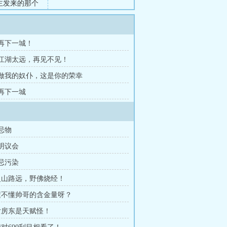
主发来的那个
》，死了就是
游戏赚了不少
祀那些怪物，
 再下一城！
章 江湖太远，再见不见！
章 做我的奴仆，这是你的荣幸
 再下一城
禁忌物
神明议会
禁忌污染
 灵山路远，野佛烧经！
 懂不懂帅哥的含金量呀？
 女房东是天赋怪！