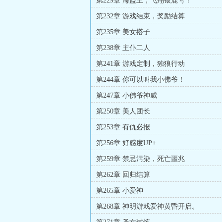
第229章 海盗王，飞翔银鹿号！
第232章 游戏结束，奖励结算
第235章 美女搭子
第238章 主仆二人
第241章 游戏定制，独狼行动
第244章 你可以叫我小佛爷！
第247章 小佛爷神威
第250章 美人团长
第253章 有仇必报
第256章 好感度UP+
第259章 禁忌污染，死亡噩兆
第262章 回归结算
第265章 小爱神
第268章 神明游戏爱神黄昏开启。