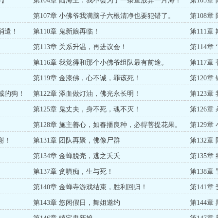
终】
第104章 陆海王：我不会为了一条鱼放弃一片海！
第105
第107章 小佛爷我满脑子六根清净也要犯错了。
第108
消遣！
第110章 鬼新娘再临！
第111
第113章 关系升温，再进议会！
第114章
第116章 我觉得和那个小佛爷组队最有前途。
第117
第119章 金漆佛，心不诚，罪该死！
第120
忠诚的狗！
第122章 添血做灯油，佛光永长明！
第123
第125章 鬼丈夫，身不死，魂不灭！
第126
第128章 施主善心，如春播良种，必得菩提花果。
第129
谢！
第131章 团队再聚，佛像尸群
第132
第134章 金蝉脱壳，逃之夭夭
第135
第137章 贪嗔痴，生与死！
第138
第140章 金蝉寺游戏结束，胜利回归！
第141
第143章 悠闲假日，舞姐邀约
第144