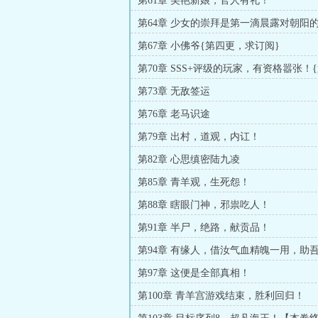
第61章 美艳新娘，官人有礼！
第64章 少女的崇拜是第一滴晨露对朝阳
{求首订}
第67章 小佛爷{第四更，求订阅}
第70章 SSS+评级的玩家，有资格嚣张！
求订阅}
第73章 无敌签运
第76章 老马识途
第79章 出村，道观，内讧！
第82章 心思缜密陆九凌
第85章 青羊观，生死怨！
第88章 瞎眼门神，邪祟吃人！
第91章 半尸，绝路，献贡品！
第94章 有缘人，借汝气血精魄一用，助
第97章 这便是全部真相！
第100章 青羊宫游戏结束，胜利回归！