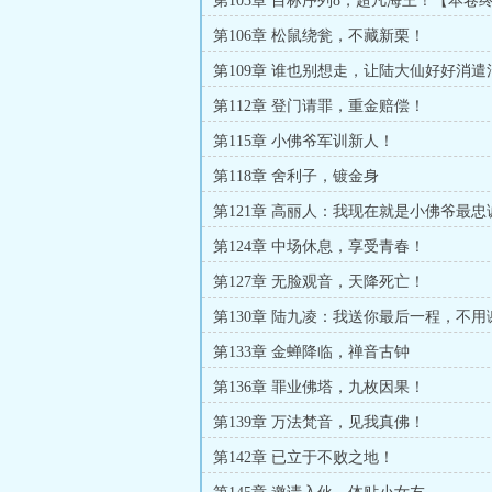
第103章 目标序列8，超凡海王！【本卷
第106章 松鼠绕瓮，不藏新栗！
第109章 谁也别想走，让陆大仙好好消遣
第112章 登门请罪，重金赔偿！
第115章 小佛爷军训新人！
第118章 舍利子，镀金身
第121章 高丽人：我现在就是小佛爷最
第124章 中场休息，享受青春！
第127章 无脸观音，天降死亡！
第130章 陆九凌：我送你最后一程，不用
第133章 金蝉降临，禅音古钟
第136章 罪业佛塔，九枚因果！
第139章 万法梵音，见我真佛！
第142章 已立于不败之地！