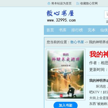
将本站设为首页
收藏散心官网
首页
书库
排行榜
完本
仙侠
您当前的位置：
散心书屋
-> 我的神明养
我的
作者：相
更新时间：202
我的神明养
坏消息
吧KTV！
大街上全是
东西’被她
加入书架