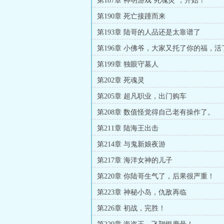
第187章 神明游戏‘死魂灵’，开始！
第190章 死亡接踵而来
第193章 陆哥的人品还是太靠谱了
第196章 小佛爷，大家又托了你的福，
第199章 独眼守墓人
第202章 死魂灵
第205章 超凡职业，出门购车
第208章 数值怪觉得自己老有操作了。
第211章 陆海王出击
第214章 与鬼新娘夜游
第217章 海洋女神的儿子
第220章 你陆哥生气了，后果很严重！
第223章 神秘小岛，仇敌再临
第226章 初战，完胜！