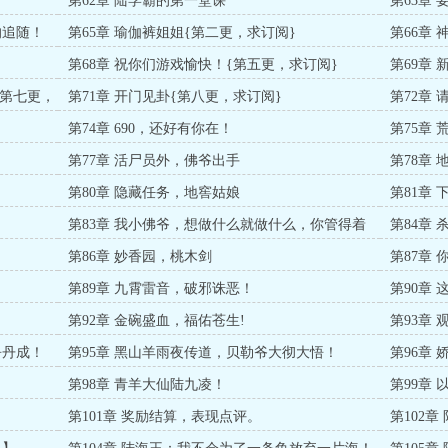
第62章 陆学霸的第一堂课
第63章
的追随！
第65章 瑜伽裤姐姐{第二更，求订阅}
第66章
第68章 祝你们游戏愉快！{第五更，求订阅}
第69章
{第七更，
第71章 开门见卦{第八更，求订阅}
第72章
第74章 690，还好有你在！
第75章
第77章 活尸员外，佛爷出手
第78章
第80章 隐藏任务，地窖姑娘
第81章
第83章 我小佛爷，想做什么就做什么，你管得着
第84章
吗？
第86章 妙香园，桃木剑
第87章
青春。
第89章 九霄雷音，破邪诛恶！
第90章
使！
第92章 金碗盛血，福佑苍生!
第93章
吾丹成！
第95章 黑山羊雨夜传道，贝勒爷大彻大悟！
第96章 
第98章 青羊大仙陆九凌！
第99章
来的那把
第101章 奖励结算，表现点评。
第102